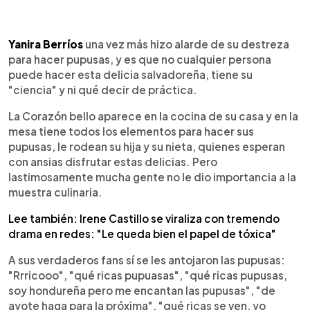
0:00
►
Escuchar artículo
Yanira Berríos
una vez más hizo alarde de su destreza
para hacer pupusas, y es que no cualquier persona
puede hacer esta delicia salvadoreña, tiene su
"ciencia" y ni qué decir de práctica.
La Corazón bello aparece en la cocina de su casa y en la
mesa tiene todos los elementos para hacer sus
pupusas, le rodean su hija y su nieta, quienes esperan
con ansias disfrutar estas delicias. Pero
lastimosamente mucha gente no le dio importancia a la
muestra culinaria.
Lee también: Irene Castillo se viraliza con tremendo
drama en redes: "Le queda bien el papel de tóxica"
A sus verdaderos fans sí se les antojaron las pupusas:
"Rrricooo", "qué ricas pupuasas", "qué ricas pupusas,
soy hondureña pero me encantan las pupusas", "de
ayote haga para la próxima", "qué ricas se ven, yo