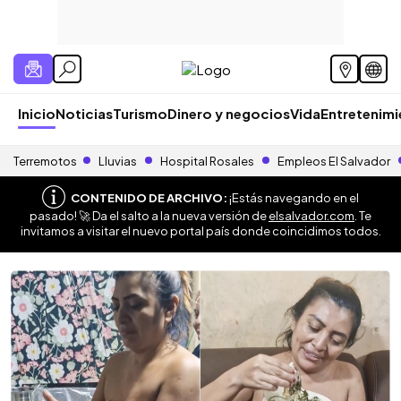
Inicio
Noticias
Turismo
Dinero y negocios
Vida
Entretenim
Terremotos
Lluvias
Hospital Rosales
Empleos El Salvador
CONTENIDO DE ARCHIVO:
¡Estás navegando en el
pasado! 🚀 Da el salto a la nueva versión de
elsalvador.com
. Te
invitamos a visitar el nuevo portal país donde coincidimos todos.