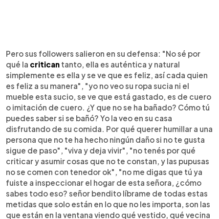
Pero sus followers salieron en su defensa: "No sé por
qué la
critican
tanto, ella es auténtica y natural
simplemente es ella y se ve que es feliz, así cada quien
es feliz a su manera", "yo no veo su ropa sucia ni el
mueble esta sucio, se ve que está gastado, es de cuero
o imitación de cuero. ¿Y que no se ha bañado? Cómo tú
puedes saber si se bañó? Yo la veo en su casa
disfrutando de su comida. Por qué querer humillar a una
persona que no te ha hecho ningún daño si no te gusta
sigue de paso", "viva y deja vivir", "no tenés por qué
criticar y asumir cosas que no te constan, y las pupusas
no se comen con tenedor ok", "no me digas que tú ya
fuiste a inspeccionar el hogar de esta señora, ¿cómo
sabes todo eso? señor bendito líbrame de todas estas
metidas que solo están en lo que no les importa, son las
que están en la ventana viendo qué vestido, qué vecina