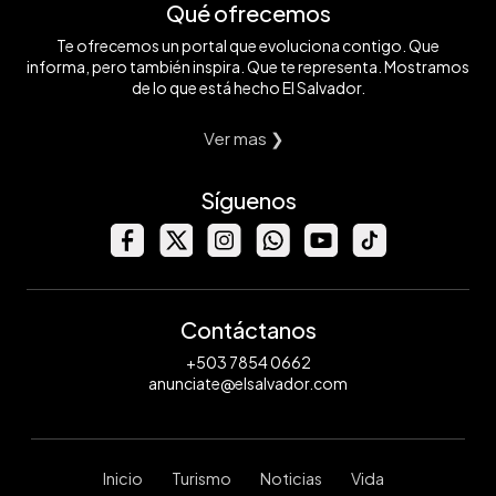
Qué ofrecemos
Te ofrecemos un portal que evoluciona contigo. Que
informa, pero también inspira. Que te representa. Mostramos
de lo que está hecho El Salvador.
Ver mas ❯
Síguenos
Contáctanos
+503 7854 0662
anunciate@elsalvador.com
Inicio
Turismo
Noticias
Vida