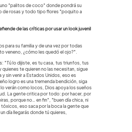
ó uno "palitos de coco" donde pondrá su
o de rosas y todo tipo flores "poquito a
ende de las críticas por usar un look juvenil
 para su familia y de una vez por todas
nto veneno, ¿cómo les quedó el ojo?".
 "Tú lo dijiste, es tu casa, tus triunfos, tus
 quienes te quieren no las necesitan, sigue
a y sin venir a Estados Unidos, eso es
eño logro es una tremenda bendición, siga
lo verán como locos, Dios apoya los sueños
d. La gente critica por todo: por hacer, por
iras, porque no… en fin", "buen día chica, ni
 tóxicos, eso saca por la boca la gente que
un día llegarás donde tú quieres,