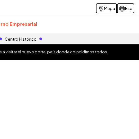
Mapa
Esp
rno Empresarial
Centro Histórico
os a visitar el nuevo portal país donde coincidimos todos.