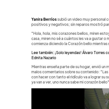
0:00
Facebook
Twitter
►
Escuchar artículo
Yanira Berríos
subió un video muy personal c
positivos y negativos; sin reparos mostró part
"Hola, hola, mis corazones bellos, miren estoy
casa, miren no sé a cuántos les va a gustar o m
comienza diciendo la Corazón bello mientras
Lee también: ¡Solo leyendas! Álvaro Torres c
Ednita Nazario
Mientras enseña parte de su hogar, envió un 
malos comentarios sobre su contenido: "Las 
con hacer con tanto el ridículo va a lograr su s
ya van a ver, uno nunca sabe mi corazón bello"