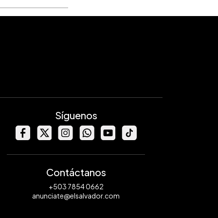
Síguenos
Contáctanos
+503 7854 0662
anunciate@elsalvador.com