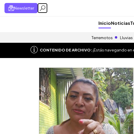
Newsletter
Inicio
Noticias
T
Terremotos
Lluvias
CONTENIDO DE ARCHIVO:
¡Estás navegando en el