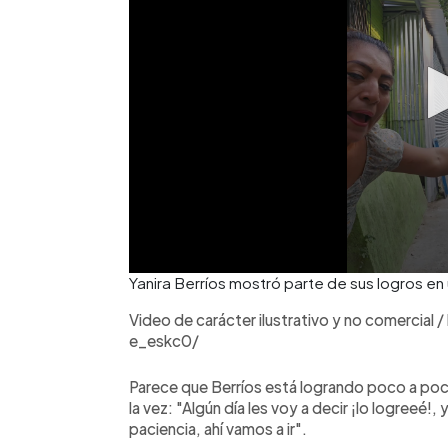
Yanira Berríos mostró parte de sus logros en
Video de carácter ilustrativo y no comercia
e_eskc0/
Parece que Berríos está logrando poco a poco
la vez: "Algún día les voy a decir ¡lo logreeé!
paciencia, ahí vamos a ir".