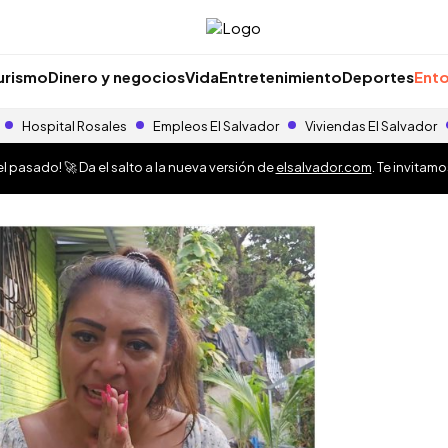
urismo
Dinero y negocios
Vida
Entretenimiento
Deportes
Ento
Hospital Rosales
Empleos El Salvador
Viviendas El Salvador
 pasado! 🚀 Da el salto a la nueva versión de
elsalvador.com
. Te invitam