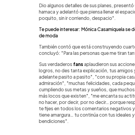
Dio algunos detalles de sus planes, present
hamaca y adelantó que piensa llenar el espaci
poquito, sin ir corriendo, despacio".
Te puede interesar: Mónica Casamiquela se defi
de moda
También contó que está construyendo cuartos
concluyó: "Para las personas que me tiran ta
Sus verdaderos
fans
aplaudieron sus acciones:
logros, no des tanta explicación, tus amigos y
adelante pasito a pasito", "con su propia cas
admiración", "muchas felicidades, cada pequ
cumpliendo sus metas y sueños, que muchos 
más locos que existen", "me encanta su actitu
no hacer, por decir, por no decir… porque resp
te fijes en todos los comentarios negativos y
tiene amargura… tu continúa con tus ideales y 
bendiciones".