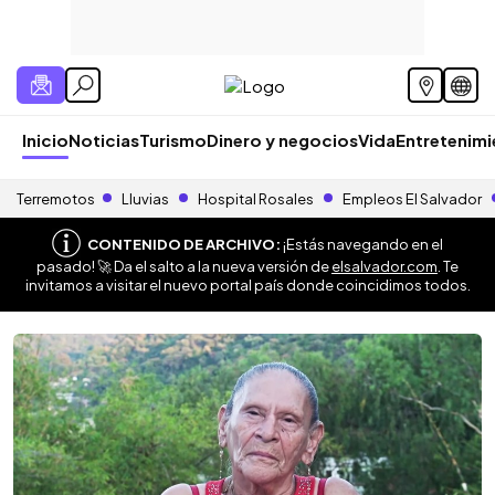
Inicio
Noticias
Turismo
Dinero y negocios
Vida
Entretenim
Terremotos
Lluvias
Hospital Rosales
Empleos El Salvador
CONTENIDO DE ARCHIVO:
¡Estás navegando en el
pasado! 🚀 Da el salto a la nueva versión de
elsalvador.com
. Te
invitamos a visitar el nuevo portal país donde coincidimos todos.