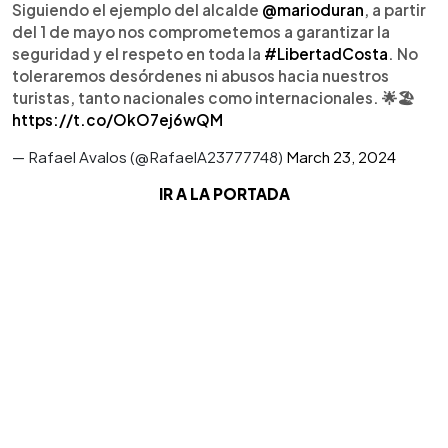
Siguiendo el ejemplo del alcalde
@marioduran
, a partir
del 1 de mayo nos comprometemos a garantizar la
seguridad y el respeto en toda la
#LibertadCosta
. No
toleraremos desórdenes ni abusos hacia nuestros
turistas, tanto nacionales como internacionales. 🌟🏖️
https://t.co/OkO7ej6wQM
— Rafael Avalos (@RafaelA23777748)
March 23, 2024
IR A LA PORTADA