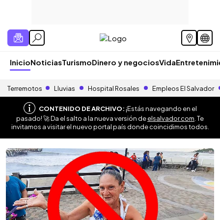
Inicio
Noticias
Turismo
Dinero y negocios
Vida
Entretenim
Terremotos
Lluvias
Hospital Rosales
Empleos El Salvador
CONTENIDO DE ARCHIVO:
¡Estás navegando en el
pasado! 🚀 Da el salto a la nueva versión de
elsalvador.com
. Te
invitamos a visitar el nuevo portal país donde coincidimos todos.