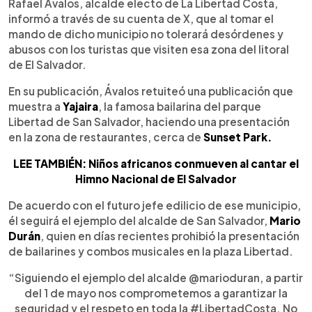
Escuchar artículo
Rafael Ávalos, alcalde electo de La Libertad Costa,
informó a través de su cuenta de X, que al tomar el
mando de dicho municipio no tolerará desórdenes y
abusos con los turistas que visiten esa zona del litoral
de El Salvador.
En su publicación, Ávalos retuiteó una publicación que
muestra a
Yajaira
, la famosa bailarina del parque
Libertad de San Salvador, haciendo una presentación
en la zona de restaurantes, cerca de
Sunset Park.
LEE TAMBIÉN: Niños africanos conmueven al cantar el
Himno Nacional de El Salvador
De acuerdo con el futuro jefe edilicio de ese municipio,
él seguirá el ejemplo del alcalde de San Salvador,
Mario
Durán
, quien en días recientes prohibió la presentación
de bailarines y combos musicales en la plaza Libertad.
“Siguiendo el ejemplo del alcalde @marioduran, a partir
del 1 de mayo nos comprometemos a garantizar la
seguridad y el respeto en toda la #LibertadCosta. No