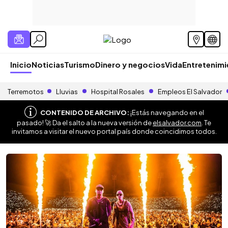
Inicio
Noticias
Turismo
Dinero y negocios
Vida
Entretenim
Terremotos
Lluvias
Hospital Rosales
Empleos El Salvador
CONTENIDO DE ARCHIVO:
¡Estás navegando en el
pasado! 🚀 Da el salto a la nueva versión de
elsalvador.com
. Te
invitamos a visitar el nuevo portal país donde coincidimos todos.