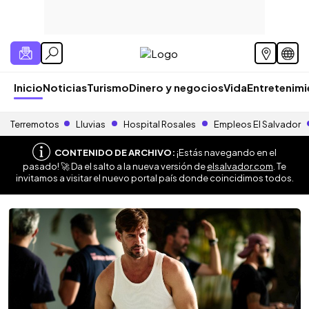
Inicio
Noticias
Turismo
Dinero y negocios
Vida
Entretenim
Terremotos
Lluvias
Hospital Rosales
Empleos El Salvador
CONTENIDO DE ARCHIVO:
¡Estás navegando en el
pasado! 🚀 Da el salto a la nueva versión de
elsalvador.com
. Te
invitamos a visitar el nuevo portal país donde coincidimos todos.