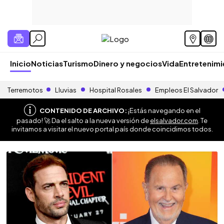
Inicio
Noticias
Turismo
Dinero y negocios
Vida
Entretenim
Terremotos
Lluvias
Hospital Rosales
Empleos El Salvador
CONTENIDO DE ARCHIVO:
¡Estás navegando en el
pasado! 🚀 Da el salto a la nueva versión de
elsalvador.com
. Te
invitamos a visitar el nuevo portal país donde coincidimos todos.