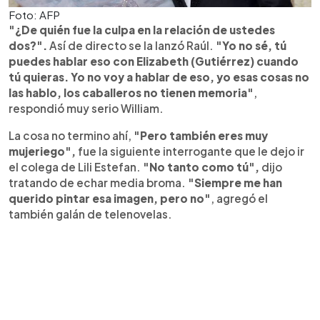
Foto: AFP
"¿De quién fue la culpa en la relación de ustedes
dos?".
Así de directo se la lanzó Raúl.
"Yo no sé, tú
puedes hablar eso con Elizabeth (Gutiérrez) cuando
tú quieras. Yo no voy a hablar de eso, yo esas cosas no
las hablo, los caballeros no tienen memoria"
,
respondió muy serio William.
La cosa no termino ahí,
"Pero también eres muy
mujeriego",
fue la siguiente interrogante que le dejo ir
el colega de Lili Estefan.
"No tanto como tú",
dijo
tratando de echar media broma.
"Siempre me han
querido pintar esa imagen, pero no"
, agregó el
también galán de telenovelas.