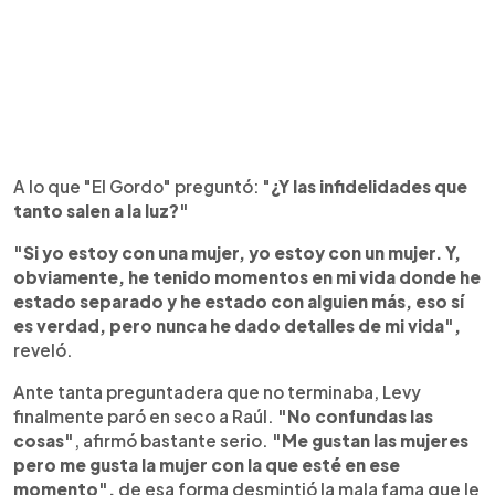
A lo que "El Gordo" preguntó: "
¿Y las infidelidades que
tanto salen a la luz?"
"Si yo estoy con una mujer, yo estoy con un mujer. Y,
obviamente, he tenido momentos en mi vida donde he
estado separado y he estado con alguien más, eso sí
es verdad, pero nunca he dado detalles de mi vida",
reveló.
Ante tanta preguntadera que no terminaba, Levy
finalmente paró en seco a Raúl.
"No confundas las
cosas"
, afirmó bastante serio.
"Me gustan las mujeres
pero me gusta la mujer con la que esté en ese
momento",
de esa forma desmintió la mala fama que le