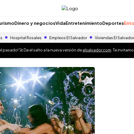
urismo
Dinero y negocios
Vida
Entretenimiento
Deportes
Ento
as
Hospital Rosales
Empleos El Salvador
Viviendas El Salvado
 pasado! 🚀 Da el salto a la nueva versión de
elsalvador.com
. Te invitam