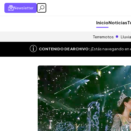
Newsletter
Inicio
Noticias
T
Terremotos
Lluvi
CONTENIDO DE ARCHIVO:
¡Estás navegando en el