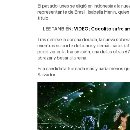
Facebook
Twitter
►
Escuchar artículo
El pasado lunes se eligió en Indonesia a la nue
representante de Brasil, Isabella Menin, quien 
título.
LEE TAMBIÉN:
VIDEO: Cocolito sufre a
Tras ceñirse la corona dorada, la nueva sobera
mientras su corte de honor y demás candidat
pudo ver en la transmisión, una de las otras 6
abrazar y besar a la reina.
Esa candidata fue nada más y nada menos q
Salvador.