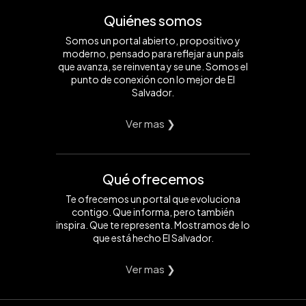
Quiénes somos
Somos un portal abierto, propositivo y
moderno, pensado para reflejar a un país
que avanza, se reinventa y se une. Somos el
punto de conexión con lo mejor de El
Salvador.
Ver mas ❯
Qué ofrecemos
Te ofrecemos un portal que evoluciona
contigo. Que informa, pero también
inspira. Que te representa. Mostramos de lo
que está hecho El Salvador.
Ver mas ❯