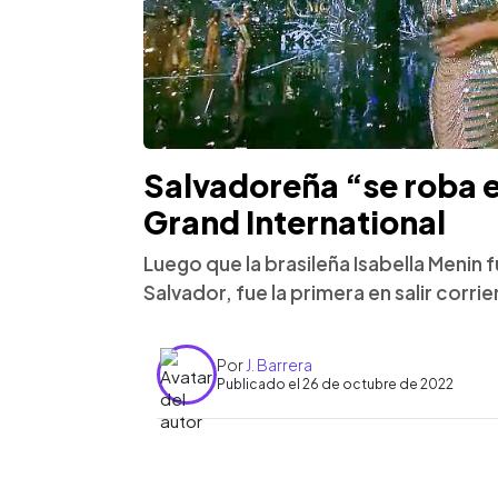
Salvadoreña “se roba el
Grand International
Luego que la brasileña Isabella Meni
Salvador, fue la primera en salir corr
Por
J. Barrera
Publicado el 26 de octubre de 2022
0:00