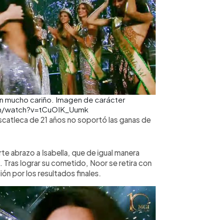
on mucho cariño. Imagen de carácter
com/watch?v=tCuOIK_Uumk
uscatleca de 21 años no soportó las ganas de
rte abrazo a Isabella, que de igual manera
. Tras lograr su cometido, Noor se retira con
ón por los resultados finales.