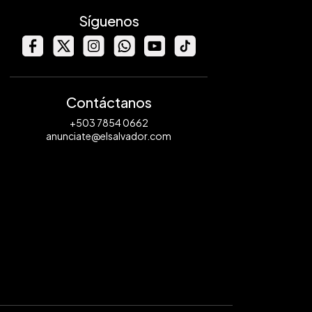
Síguenos
Contáctanos
+503 7854 0662
anunciate@elsalvador.com