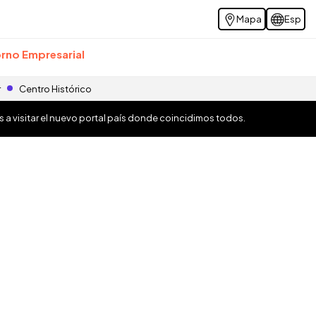
Mapa
Esp
rno Empresarial
r
Centro Histórico
os a visitar el nuevo portal país donde coincidimos todos.