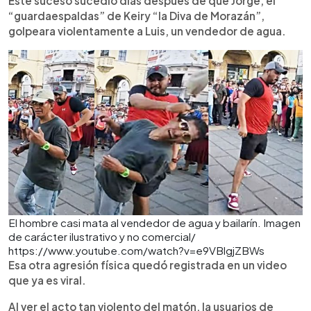
Este suceso sucedió días después de que Jorge, el
“guardaespaldas” de Keiry “la Diva de Morazán”,
golpeara violentamente a Luis, un vendedor de agua.
El hombre casi mata al vendedor de agua y bailarín. Imagen
de carácter ilustrativo y no comercial/
https://www.youtube.com/watch?v=e9VBlgjZBWs
Esa otra agresión física quedó registrada en un video
que ya es viral.
Al ver el acto tan violento del matón, la usuarios de