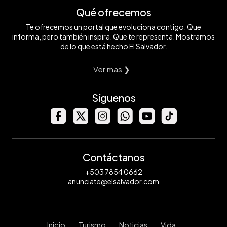
Qué ofrecemos
Te ofrecemos un portal que evoluciona contigo. Que
informa, pero también inspira. Que te representa. Mostramos
de lo que está hecho El Salvador.
Ver mas ❯
Síguenos
Contáctanos
+503 7854 0662
anunciate@elsalvador.com
Inicio
Turismo
Noticias
Vida