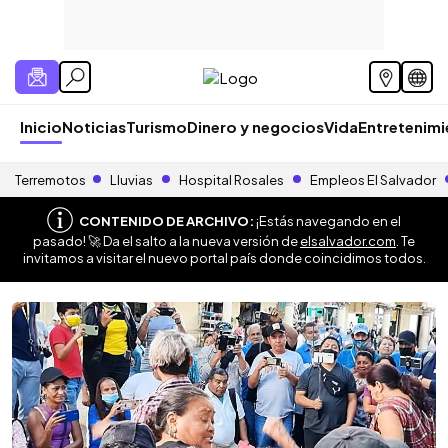
Inicio
Noticias
Turismo
Dinero y negocios
Vida
Entretenim
Terremotos
Lluvias
Hospital Rosales
Empleos El Salvador
CONTENIDO DE ARCHIVO:
¡Estás navegando en el
pasado! 🚀 Da el salto a la nueva versión de
elsalvador.com
. Te
invitamos a visitar el nuevo portal país donde coincidimos todos.