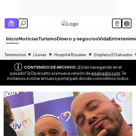
Inicio
Noticias
Turismo
Dinero y negocios
Vida
Entretenim
Terremotos
Lluvias
Hospital Rosales
Empleos El Salvador
CONTENIDO DE ARCHIVO:
¡Estás navegando en el
pasado! 🚀 Da el salto a la nueva versión de
elsalvador.com
. Te
invitamos a visitar el nuevo portal país donde coincidimos todos.