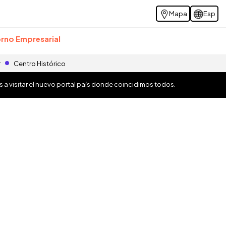
Mapa
Esp
rno Empresarial
r
Centro Histórico
os a visitar el nuevo portal país donde coincidimos todos.