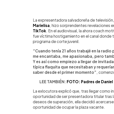
0:00
Facebook
Twitter
►
Escuchar artículo
La expresentadora salvadoreña de televisión
Marielisa
, hizo sorprendentes revelaciones e
TikTok
. En el audiovisual, la ahora coach mot
fue víctima hostigamiento en el canal donde 
programa de corte juvenil.
“Cuando tenía 21 años trabajé en la radio 
me encantaba, me apasionaba, pero también 
Y es así como empiezo a llegar de invitada
típica flaquita que necesitaban y requerían 
saber desde el primer momento”
, comenzó
LEE TAMBIÉN:
FOTO: Padres de Daniel
La exlocutora explicó que, tras llegar como in
oportunidad de ser presentadora titular tras l
deseos de superación, ella decidió acercarse al
oportunidad de ocupar la plaza vacante.