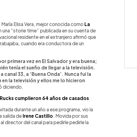
WhatsApp
Copiar link
, María Elisa Vera, mejor conocida como
La
n una “storie time” publicada en su cuenta de
ivacional residente en el extranjero afirmó que
trabajaba, cuando era conductora de un
por primera vez en El Salvador y era buena;
tenía el sueño de llegar a la televisión.
 a canal 33, a ‘Buena Onda’. Nunca fui la
en la televisión y ellos me lo hicieron
 diciendo.
 Rucks cumplieron 64 años de casados
vitada durante un año a ese programa, vio la
a salida de
Irene Castillo
. Movida por sus
 director del canal para pedirle pedirle la