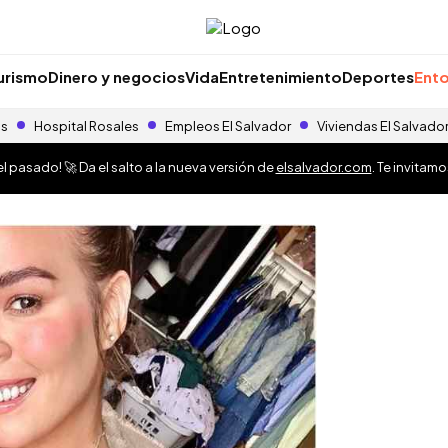
urismo
Dinero y negocios
Vida
Entretenimiento
Deportes
Ento
as
Hospital Rosales
Empleos El Salvador
Viviendas El Salvado
 pasado! 🚀 Da el salto a la nueva versión de
elsalvador.com
. Te invitam