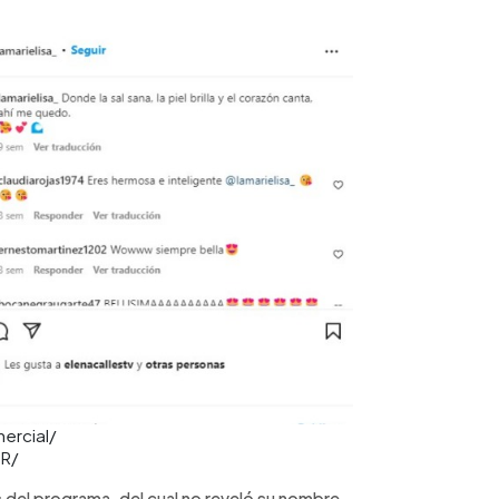
mercial/
cR/
del programa, del cual no reveló su nombre,