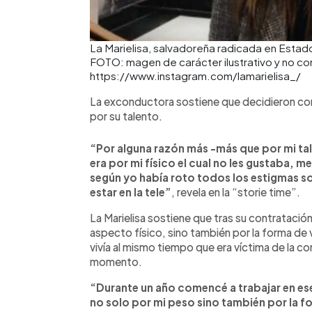
La Marielisa, salvadoreña radicada en Estad
FOTO: magen de carácter ilustrativo y no co
https://www.instagram.com/lamarielisa_/
La exconductora sostiene que decidieron cont
por su talento.
“Por alguna razón más -más que por mi ta
era por mi físico el cual no les gustaba, 
según yo había roto todos los estigmas so
estar en la tele”
, revela en la “storie time”.
La Marielisa sostiene que tras su contratació
aspecto físico, sino también por la forma de v
vivía al mismo tiempo que era víctima de la c
momento.
“Durante un año comencé a trabajar en es
no solo por mi peso sino también por la f