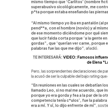
mismo tiempo que ‘Carlitos’ (nombre ficti
superabusivo sicológicamente, me control
p*ta porque estaba enseñando las piernas
“Al mismo tiempo yo iba en pantalón (al 
pend**a, con el hombre (novio) y al mismo
de ese momento diciéndome por qué siemp
que lucir falda corta porque ‘a la gente en 
gordas”, que ‘querían ver carne, porque e
palabras fue las que me dijo”
, añadió.
TE INTERESARÁ:
VIDEO: Famosos influenc
de Elena "La
Pero, las sorprendentes declaraciones de para
la acusó de ser la culpable del bajo rating q
“En reuniones en las cuales se debatían l
llamado Leo, si no mal me acuerdo, que in
porque yo era gorda y fea a la par de la ot
competencia tenía c*ulos’, fue la palabra q
era a mí. Y sí, lo dijo enfrente de mí”
, sosti