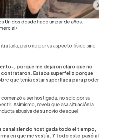
os Unidos desde hace un par de años.
mercial/
ratarla, pero no por su aspecto físico sino
lento-, porque me dejaron claro que no
me contrataron. Estaba superfeliz porque
bre que tenía estar superflaca para poder
n comenzó a ser hostigada, no solo por su
estir. Asimismo, revela que esa situación la
onducta abusiva de su novio de aquel
e canal siendo hostigada todo el tiempo,
orma en que me vestía. Y todo esto pasó al