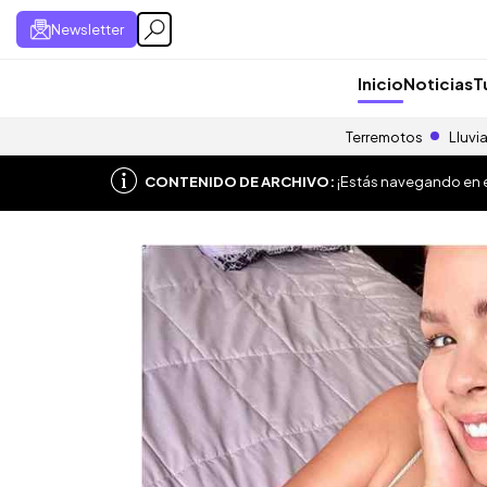
Newsletter
Inicio
Noticias
T
Terremotos
Lluvi
CONTENIDO DE ARCHIVO:
¡Estás navegando en el