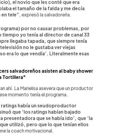
cio), el novio que les conté que era
aba el tamaño de la falda y me decía
 en tele”
, expresó la salvadoreña.
programa) por no causar problemas, por
 tiempo yo tenía al director de canal 33
re llegaba tapada, que siempre tenía
televisión no le gustaba ver viejas
so era lo que vendía’. Literalmente esas
ers salvadoreños asisten al baby shower
 Tortillera"
n ahí. La Marielisa asevera que un productor
ue ese momento tenía el programa.
os ratings había un seudoproductor
sinuó que ‘los ratings habían bajado
ra presentadora que se había ido’, que ‘la
ue utilizó, pero que lo que tenían ellos
ene la coach motivacional.