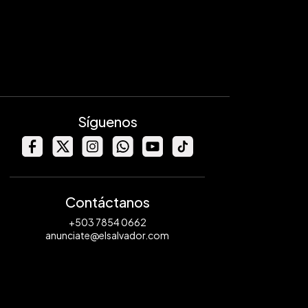
Síguenos
Contáctanos
+503 7854 0662
anunciate@elsalvador.com