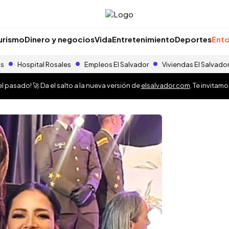
urismo
Dinero y negocios
Vida
Entretenimiento
Deportes
Ento
as
Hospital Rosales
Empleos El Salvador
Viviendas El Salvado
 pasado! 🚀 Da el salto a la nueva versión de
elsalvador.com
. Te invitam