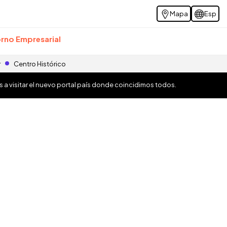
Mapa
Esp
rno Empresarial
r
Centro Histórico
os a visitar el nuevo portal país donde coincidimos todos.