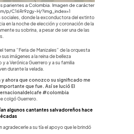
os parientes a Colombia. Imagen de carácter
.com/p/C16Rr9zgy-H/?img_index=1
 sociales, donde la exconductora del extinto
ia en la noche de elección y coronación de la
mente su sobrina, a pesar de ser una de las
as.
el tema “Feria de Manizales” de la orquesta
us imágenes a la reina de belleza
 a Verónica Guerrero y a su familia
en durante la velada.
n y ahora que conozco su significado me
mportante que fue. Así se lució El
ternacionaldelcafe #colombia
que colgó Guerrero.
ían algunos cantantes salvadoreños hace
décadas
 agradecerle a su tía el apoyo que le brindó