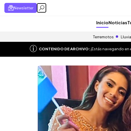
Newsletter
Inicio
Noticias
T
Terremotos
Lluvi
CONTENIDO DE ARCHIVO:
¡Estás navegando en el