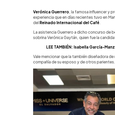
0:00
Facebook
Twitter
►
Escuchar artículo
Verónica Guerrero
, la famosa influencer y p
experiencia que en días recientes tuvo en Mani
del
Reinado Internacional del Café
.
La asistencia Guerrero a dicho concurso de b
sobrina Verónica Gaytán, quien fue la candida
LEE TAMBIÉN: Isabella García-Manz
Vale mencionar que la también diseñadora de
compañía de su esposo y de otros parientes