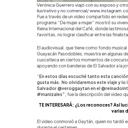
Verónica Guerrero viajó con su esposo y otr
ilustrativo y no comercial/ www.instagram
Fue a través de un video compartido en redes
programa “De mujer a mujer” mostró su vivenc
Reina Internacional del Café, donde lastimosa
favoritas, no lograr clasificar entre las finalist
El audiovisual, que tiene como fondo musical 
Guayacán Pasodobles, muestra en algunas de s
cuscatleca en ciertos momentos de concurso y
apoyando con banderas de El Salvador a la jov
“
En estos días escuché tanto esta canció
gusta más. No olvidaremos este viaje y lo i
Salvador @veroggaytan en el @reinadoin
#manizales”
, fue la descripción del video 
TE INTERESARÁ: ¿Los reconoces? Así luc
varias 
El video conmovió a Gaytán, quien no tardó en
durante el certamen.