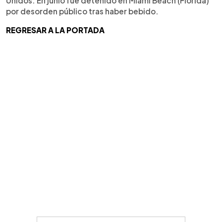
Unidos. En junio fue detenido en Miami Beach (Florida)
por desorden público tras haber bebido.
REGRESAR A LA PORTADA