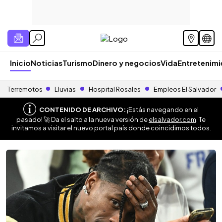
Inicio
Noticias
Turismo
Dinero y negocios
Vida
Entretenim
Terremotos
Lluvias
Hospital Rosales
Empleos El Salvador
CONTENIDO DE ARCHIVO:
¡Estás navegando en el
pasado! 🚀 Da el salto a la nueva versión de
elsalvador.com
. Te
invitamos a visitar el nuevo portal país donde coincidimos todos.