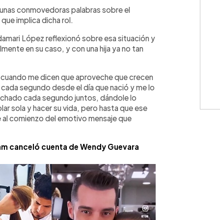
WhatsApp
Copiar link
 unas conmovedoras palabras sobre el
que implica dicha rol.
damari López reflexionó sobre esa situación y
mente en su caso, y con una hija ya no tan
ue cuando me dicen que aproveche que crecen
 cada segundo desde el día que nació y me lo
vechado cada segundo juntos, dándole lo
lar sola y hacer su vida, pero hasta que ese
lee al comienzo del emotivo mensaje que
ram canceló cuenta de Wendy Guevara