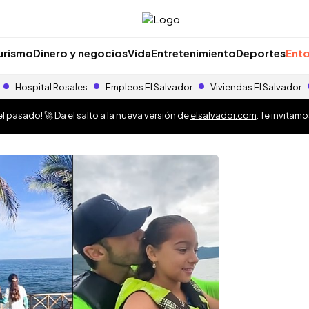
urismo
Dinero y negocios
Vida
Entretenimiento
Deportes
Ento
Hospital Rosales
Empleos El Salvador
Viviendas El Salvador
 pasado! 🚀 Da el salto a la nueva versión de
elsalvador.com
. Te invitam