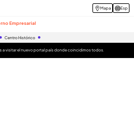
Mapa
Esp
rno Empresarial
Centro Histórico
os a visitar el nuevo portal país donde coincidimos todos.