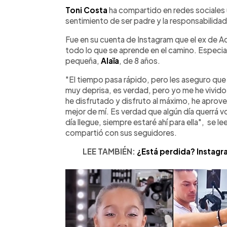
Facebook
Twitter
►
Escuchar artículo
Toni Costa
ha compartido en redes sociales
sentimiento de ser padre y la responsabilidad 
Fue en su cuenta de Instagram que el ex de A
todo lo que se aprende en el camino. Especial
pequeña,
Alaïa
, de 8 años.
"El tiempo pasa rápido, pero les aseguro q
muy deprisa, es verdad, pero yo me he vivido
he disfrutado y disfruto al máximo, he apro
mejor de mí. Es verdad que algún día querrá vo
día llegue, siempre estaré ahí para ella", se 
compartió con sus seguidores.
LEE TAMBIÉN:
¿Está perdida? Instag