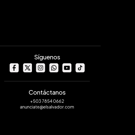
Síguenos
Contáctanos
+503 7854 0662
anunciate@elsalvador.com