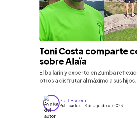
Toni Costa comparte 
sobre Alaïa
El bailarín y experto en Zumba reflex
otros a disfrutar al máximo a sus hijos.
Por
J. Barrera
Publicado el 18 de agosto de 2023
0:00