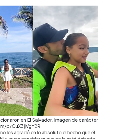
acionaron en El Salvador. Imagen de carácter
.com/p/CuX3IjVgY2R
o les agradó en lo absoluto el hecho que él
 hija, pues consideran que no la está dejando