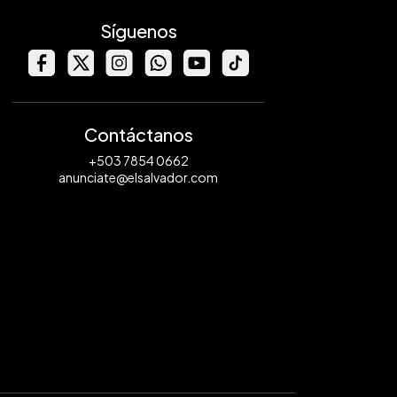
Síguenos
Contáctanos
+503 7854 0662
anunciate@elsalvador.com