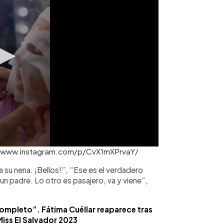
ial/ www.instagram.com/p/CvX1mXPrvaY/
su nena. ¡Bellos!”, “Ese es el verdadero
 a un padre. Lo otro es pasajero, va y viene”,
ompleto”. Fátima Cuéllar reaparece tras
iss El Salvador 2023