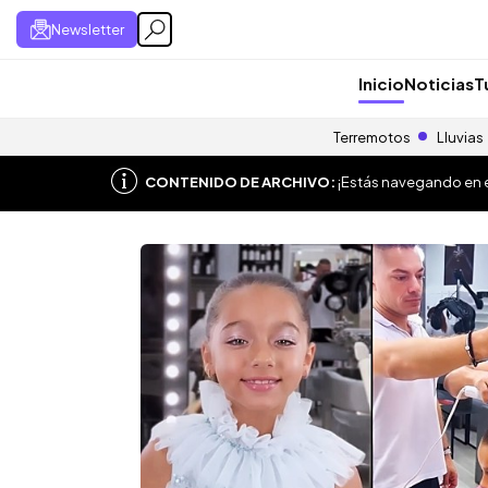
Newsletter
Inicio
Noticias
T
Terremotos
Lluvias
CONTENIDO DE ARCHIVO:
¡Estás navegando en el