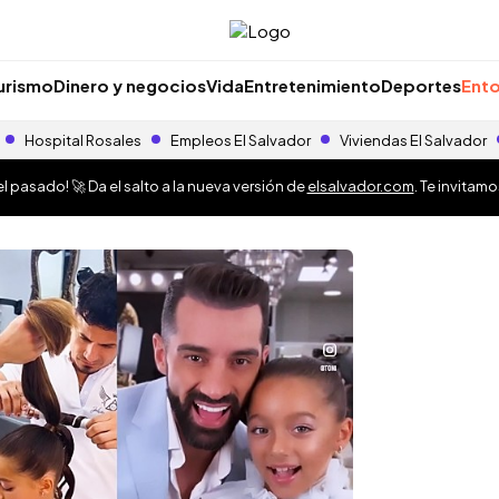
urismo
Dinero y negocios
Vida
Entretenimiento
Deportes
Ento
Hospital Rosales
Empleos El Salvador
Viviendas El Salvador
 pasado! 🚀 Da el salto a la nueva versión de
elsalvador.com
. Te invitam