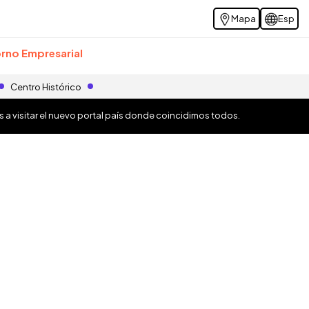
Mapa
Esp
rno Empresarial
Centro Histórico
os a visitar el nuevo portal país donde coincidimos todos.