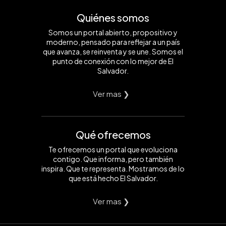
Quiénes somos
Somos un portal abierto, propositivo y
moderno, pensado para reflejar a un país
que avanza, se reinventa y se une. Somos el
punto de conexión con lo mejor de El
Salvador.
Ver mas ❯
Qué ofrecemos
Te ofrecemos un portal que evoluciona
contigo. Que informa, pero también
inspira. Que te representa. Mostramos de lo
que está hecho El Salvador.
Ver mas ❯