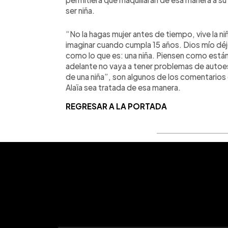
ser niña.
“No la hagas mujer antes de tiempo, vive la 
imaginar cuando cumpla 15 años. Dios mío déje
como lo que es: una niña. Piensen como está
adelante no vaya a tener problemas de autoes
de una niña”, son algunos de los comentarios
Alaïa sea tratada de esa manera.
REGRESAR A LA PORTADA