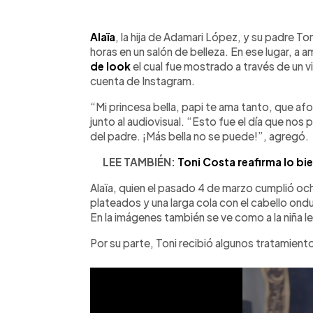
0:00
Facebook
Twitter
►
Escuchar artículo
Alaïa
, la hija de Adamari López, y su padre T
horas en un salón de belleza. En ese lugar, a
de look
el cual fue mostrado a través de un v
cuenta de Instagram.
“Mi princesa bella, papi te ama tanto, que af
junto al audiovisual. “Esto fue el día que nos
del padre. ¡Más bella no se puede!”, agregó.
LEE TAMBIÉN:
Toni Costa reafirma lo bie
Alaïa, quien el pasado 4 de marzo cumplió ocho
plateados y una larga cola con el cabello ondul
En la imágenes también se ve como a la niña le
Por su parte, Toni recibió algunos tratamient