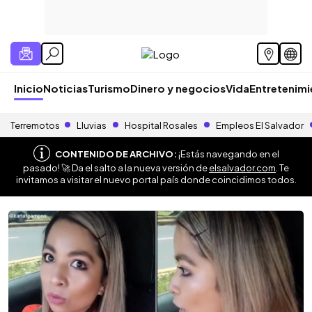
Inicio
Noticias
Turismo
Dinero y negocios
Vida
Entretenim
Terremotos
Lluvias
Hospital Rosales
Empleos El Salvador
CONTENIDO DE ARCHIVO:
¡Estás navegando en el
pasado! 🚀 Da el salto a la nueva versión de
elsalvador.com
. Te
invitamos a visitar el nuevo portal país donde coincidimos todos.