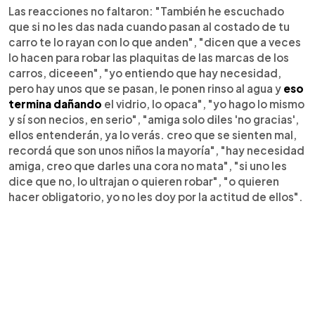
Las reacciones no faltaron: "También he escuchado
que si no les das nada cuando pasan al costado de tu
carro te lo rayan con lo que anden", "dicen que a veces
lo hacen para robar las plaquitas de las marcas de los
carros, diceeen", "yo entiendo que hay necesidad,
pero hay unos que se pasan, le ponen rinso al agua y
eso
termina dañando
el vidrio, lo opaca", "yo hago lo mismo
y sí son necios, en serio", "amiga solo diles 'no gracias',
ellos entenderán, ya lo verás. creo que se sienten mal,
recordá que son unos niños la mayoría", "hay necesidad
amiga, creo que darles una cora no mata", "si uno les
dice que no, lo ultrajan o quieren robar", "o quieren
hacer obligatorio, yo no les doy por la actitud de ellos".