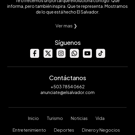
Te ofrecemos un portal que evoluciona contigo. Que
informa, pero también inspira. Que te representa. Mostramos
de lo que está hecho El Salvador.
Ver mas ❯
Síguenos
Contáctanos
+503 7854 0662
anunciate@elsalvador.com
Inicio
Turismo
Noticias
Vida
Entretenimiento
Deportes
Dinero y Negocios