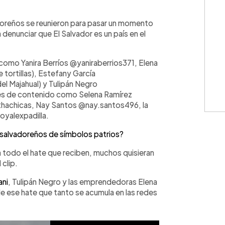
WhatsApp
Copiar link
doreños se reunieron para pasar un momento
denunciar que El Salvador es un país en el
 como Yanira Berríos @yaniraberrios371, Elena
ortillas), Estefany García
l Majahual) y Tulipán Negro
es de contenido como Selena Ramírez
hachicas, Nay Santos @nay.santos496, la
oyalexpadilla.
 salvadoreños de símbolos patrios?
 todo el hate que reciben, muchos quisieran
 clip.
ani
, Tulipán Negro y las emprendedoras Elena
e ese hate que tanto se acumula en las redes