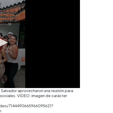
 Salvador aprovecharon una reunión para
s sociales. VIDEO: imagen de carácter
video/7144490665966095621?
n