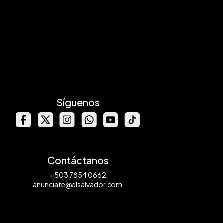
Síguenos
Contáctanos
+503 7854 0662
anunciate@elsalvador.com