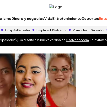
urismo
Dinero y negocios
Vida
Entretenimiento
Deportes
Ento
Hospital Rosales
Empleos El Salvador
Viviendas El Salvador
 pasado! 🚀 Da el salto a la nueva versión de
elsalvador.com
. Te invitam