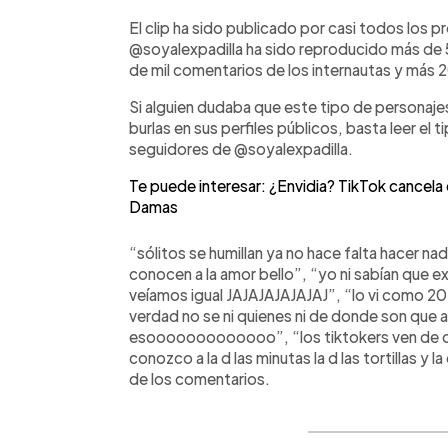
El clip ha sido publicado por casi todos los pr
@soyalexpadilla ha sido reproducido más de
de mil comentarios de los internautas y más
Si alguien dudaba que este tipo de personaj
burlas en sus perfiles públicos, basta leer el
seguidores de @soyalexpadilla.
Te puede interesar: ¿Envidia? TikTok cancela
Damas
“sólitos se humillan ya no hace falta hacer nad
conocen a la amor bello”, “yo ni sabían que ex
veíamos igual JAJAJAJAJAJAJ”, “lo vi como 20
verdad no se ni quienes ni de donde son que 
esooooooooooooo”, “los tiktokers ven de ot
conozco a la d las minutas la d las tortillas y 
de los comentarios.