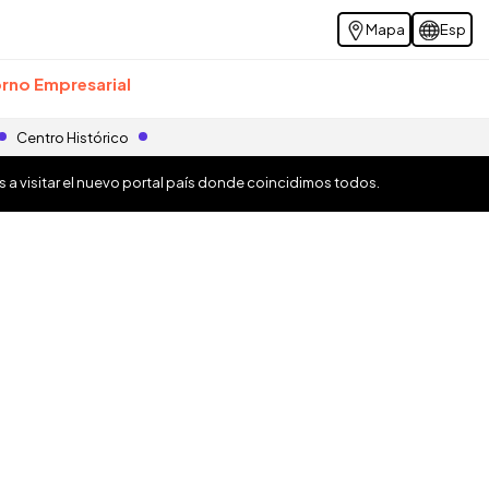
Mapa
Esp
rno Empresarial
Centro Histórico
os a visitar el nuevo portal país donde coincidimos todos.