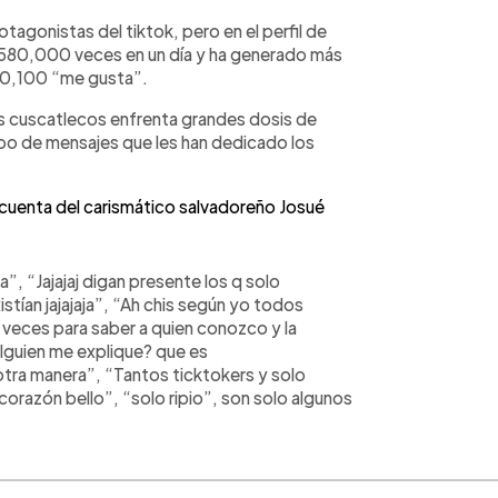
otagonistas del tiktok, pero en el perfil de
 580,000 veces en un día y ha generado más
 20,100 “me gusta”.
es cuscatlecos enfrenta grandes dosis de
 tipo de mensajes que les han dedicado los
 cuenta del carismático salvadoreño Josué
a”, “Jajajaj digan presente los q solo
istían jajajaja”, “Ah chis según yo todos
 veces para saber a quien conozco y la
alguien me explique? que es
ra manera”, “Tantos ticktokers y solo
la corazón bello”, “solo ripio”, son solo algunos