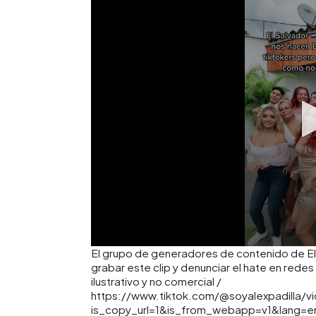
El grupo de generadores de contenido de El
grabar este clip y denunciar el hate en rede
ilustrativo y no comercial /
https://www.tiktok.com/@soyalexpadilla/
is_copy_url=1&is_from_webapp=v1&lang=e