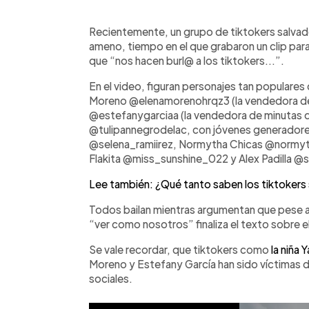
0:00
Facebook
Twitter
►
Escuchar artículo
Recientemente, un grupo de tiktokers salva
ameno, tiempo en el que grabaron un clip para 
que “nos hacen burl@ a los tiktokers...”.
En el video, figuran personajes tan populares
Moreno @elenamorenohrqz3 (la vendedora de t
@estefanygarciaa (la vendedora de minutas de
@tulipannegrodelac, con jóvenes generador
@selena_ramiirez, Normytha Chicas @normyt
Flakita @miss_sunshine_022 y Alex Padilla @s
Lee también: ¿Qué tanto saben los tiktokers
Todos bailan mientras argumentan que pese a
“ver como nosotros” finaliza el texto sobre el
Se vale recordar, que tiktokers como
la niña Y
Moreno y Estefany García han sido víctimas d
sociales.