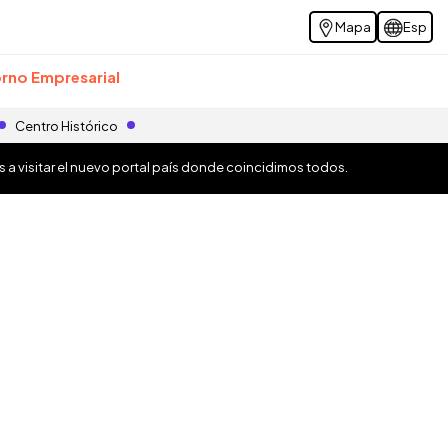
Mapa
Esp
rno Empresarial
Centro Histórico
os a visitar el nuevo portal país donde coincidimos todos.