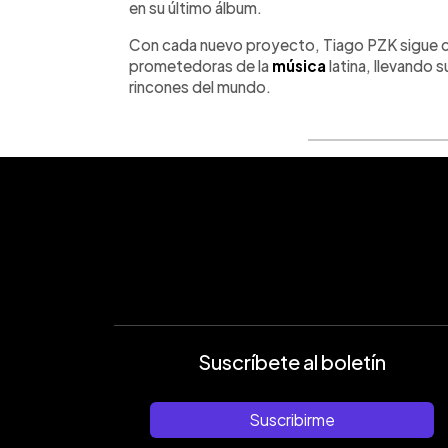
en su último álbum.
Con cada nuevo proyecto, Tiago PZK sigue c
prometedoras de la
música
latina, llevando 
rincones del mundo.
Suscríbete al boletín
Suscribirme