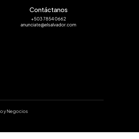
Contáctanos
+503 7854 0662
anunciate@elsalvador.com
ro y Negocios