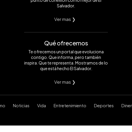
Salvador.
Ver mas ❯
Qué ofrecemos
Te ofrecemos un portal que evoluciona
contigo. Que informa, pero también
inspira. Que te representa. Mostramos de lo
que está hecho El Salvador.
Ver mas ❯
smo
Noticias
Vida
Entretenimiento
Deportes
Dine