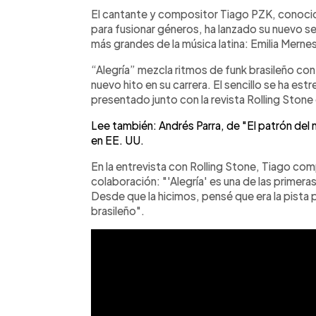
Facebook
Twitter
►
Escuchar artículo
El cantante y compositor Tiago PZK, conocid
para fusionar géneros, ha lanzado su nuevo senc
más grandes de la música latina: Emilia Mernes
“Alegría” mezcla ritmos de funk brasileño con 
nuevo hito en su carrera. El sencillo se ha es
presentado junto con la revista Rolling Stone
Lee también: Andrés Parra, de "El patrón del 
en EE. UU.
En la entrevista con Rolling Stone, Tiago com
colaboración: "'Alegría' es una de las primera
Desde que la hicimos, pensé que era la pista 
brasileño".