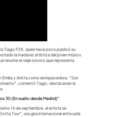
ara Tiago PZK, quien hace poco publicó su
strado la madurez artística del joven músico.
 que resume el viaje sonoro que representa
n Emilia y Anitta como enriquecedora. "Son
n momento", comentó Tiago, destacando la
a.
 los 30 (En sueño desde Madrid)"
ximo 14 de septiembre, el artista se
Gotta Tour", una gira internacional enfocada