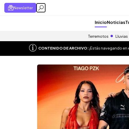
Newsletter
Inicio
Noticias
T
Terremotos
Lluvias
CONTENIDO DE ARCHIVO:
¡Estás navegando en el