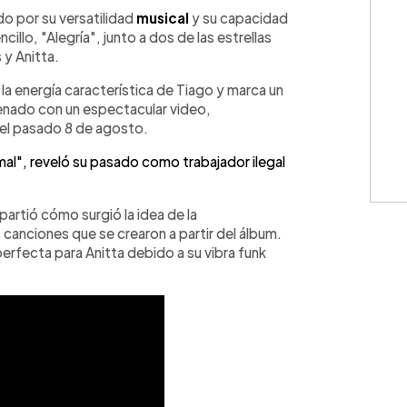
WhatsApp
Copiar link
o por su versatilidad
musical
y su capacidad
illo, "Alegría", junto a dos de las estrellas
 y Anitta.
la energía característica de Tiago y marca un
trenado con un espectacular video,
 el pasado 8 de agosto.
mal", reveló su pasado como trabajador ilegal
partió cómo surgió la idea de la
s canciones que se crearon a partir del álbum.
perfecta para Anitta debido a su vibra funk