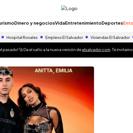
urismo
Dinero y negocios
Vida
Entretenimiento
Deportes
Ento
Hospital Rosales
Empleos El Salvador
Viviendas El Salvador
 pasado! 🚀 Da el salto a la nueva versión de
elsalvador.com
. Te invitam