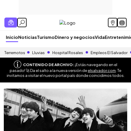
Inicio
Noticias
Turismo
Dinero y negocios
Vida
Entretenim
Terremotos
Lluvias
Hospital Rosales
Empleos El Salvador
CONTENIDO DE ARCHIVO:
¡Estás navegando en el
pasado! 🚀 Da el salto a la nueva versión de
elsalvador.com
. Te
invitamos a visitar el nuevo portal país donde coincidimos todos.