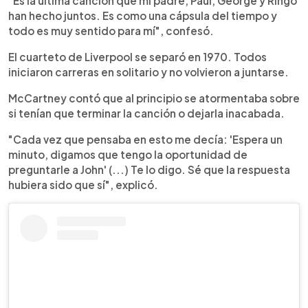
"Es la última canción que mi padre, Paul, George y Ringo
han hecho juntos. Es como una cápsula del tiempo y
todo es muy sentido para mí", confesó.
El cuarteto de Liverpool se separó en 1970. Todos
iniciaron carreras en solitario y no volvieron a juntarse.
McCartney contó que al principio se atormentaba sobre
si tenían que terminar la canción o dejarla inacabada.
"Cada vez que pensaba en esto me decía: 'Espera un
minuto, digamos que tengo la oportunidad de
preguntarle a John' (...) Te lo digo. Sé que la respuesta
hubiera sido que sí", explicó.