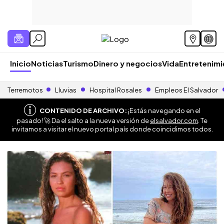
Inicio
Noticias
Turismo
Dinero y negocios
Vida
Entretenim
Terremotos
Lluvias
Hospital Rosales
Empleos El Salvador
CONTENIDO DE ARCHIVO:
¡Estás navegando en el
pasado! 🚀 Da el salto a la nueva versión de
elsalvador.com
. Te
invitamos a visitar el nuevo portal país donde coincidimos todos.