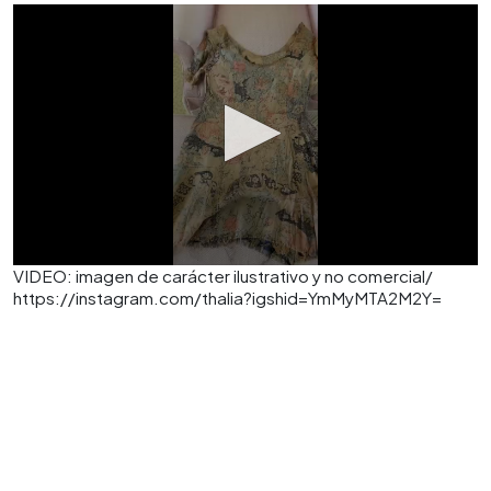
VIDEO: imagen de carácter ilustrativo y no comercial/
https://instagram.com/thalia?igshid=YmMyMTA2M2Y=