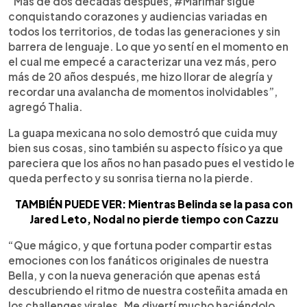
“Más de dos décadas después, #Marimar sigue
conquistando corazones y audiencias variadas en
todos los territorios, de todas las generaciones y sin
barrera de lenguaje. Lo que yo sentí en el momento en
el cual me empecé a caracterizar una vez más, pero
más de 20 años después, me hizo llorar de alegría y
recordar una avalancha de momentos inolvidables”,
agregó Thalia.
La guapa mexicana no solo demostró que cuida muy
bien sus cosas, sino también su aspecto físico ya que
pareciera que los años no han pasado pues el vestido le
queda perfecto y su sonrisa tierna no la pierde.
TAMBIÉN PUEDE VER: Mientras Belinda se la pasa con
Jared Leto, Nodal no pierde tiempo con Cazzu
“Que mágico, y que fortuna poder compartir estas
emociones con los fanáticos originales de nuestra
Bella, y con la nueva generación que apenas está
descubriendo el ritmo de nuestra costeñita amada en
los challenges virales. Me divertí mucho haciéndolo