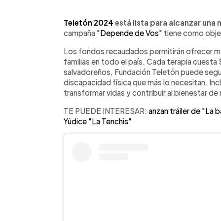
0:00
Facebook
Twitter
►
Escuchar artículo
Teletón 2024
está lista para alcanzar una
campaña
"Depende de Vos"
tiene como obje
Los fondos recaudados permitirán ofrecer má
familias en todo el país. Cada terapia cuesta $
salvadoreños, Fundación Teletón puede segui
discapacidad física que más lo necesitan. I
transformar vidas y contribuir al bienestar de
TE PUEDE INTERESAR:
anzan tráiler de "La 
Yúdice "La Tenchis"