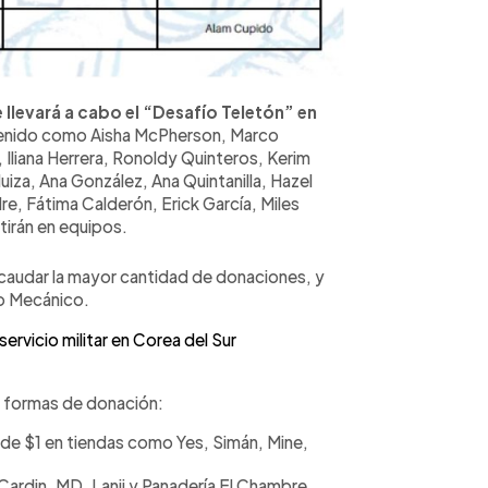
 llevará a cabo el “Desafío Teletón” en
enido como Aisha McPherson, Marco
liana Herrera, Ronoldy Quinteros, Kerim
uiza, Ana González, Ana Quintanilla, Hazel
dre, Fátima Calderón, Erick García, Miles
irán en equipos.
recaudar la mayor cantidad de donaciones, y
ro Mecánico.
rvicio militar en Corea del Sur
 formas de donación:
 de $1 en tiendas como Yes, Simán, Mine,
 Cardin, MD, Lanii y Panadería El Chambre.