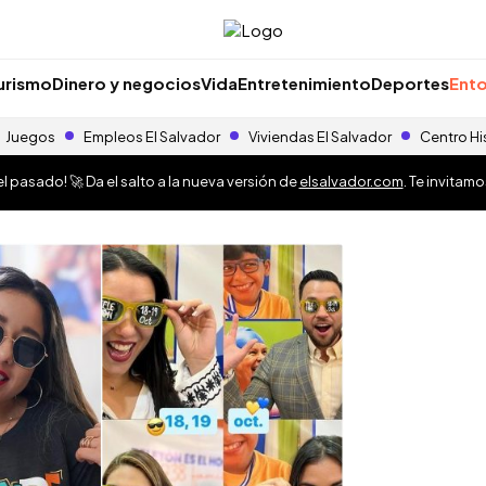
urismo
Dinero y negocios
Vida
Entretenimiento
Deportes
Ento
Juegos
Empleos El Salvador
Viviendas El Salvador
Centro Hi
 pasado! 🚀 Da el salto a la nueva versión de
elsalvador.com
. Te invitam