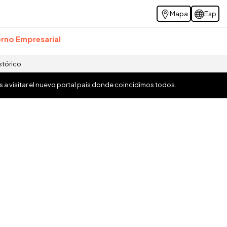
Mapa
Esp
rno Empresarial
stórico
os a visitar el nuevo portal país donde coincidimos todos.