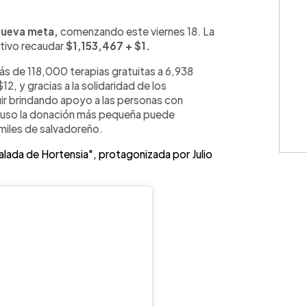
WhatsApp
Copiar link
 nueva meta,
comenzando este viernes 18. La
tivo recaudar
$1,153,467 + $1.
s de 118,000 terapias gratuitas a 6,938
12, y gracias a la solidaridad de los
r brindando apoyo a las personas con
ncluso la donación más pequeña puede
 miles de salvadoreño.
balada de Hortensia", protagonizada por Julio