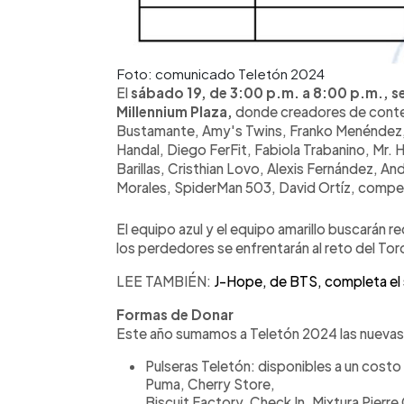
Foto: comunicado Teletón 2024
El
sábado 19, de 3:00 p.m. a 8:00 p.m., se
Millennium Plaza,
donde creadores de cont
Bustamante, Amy's Twins, Franko Menéndez, I
Handal, Diego FerFit, Fabiola Trabanino, Mr. H
Barillas, Cristhian Lovo, Alexis Fernández, An
Morales, SpiderMan 503, David Ortíz, compet
El equipo azul y el equipo amarillo buscarán 
los perdedores se enfrentarán al reto del To
LEE TAMBIÉN:
J-Hope, de BTS, completa el se
Formas de Donar
Este año sumamos a Teletón 2024 las nuevas
Pulseras Teletón: disponibles a un costo
Puma, Cherry Store,
Biscuit Factory, Check In, Mixtura Pierre