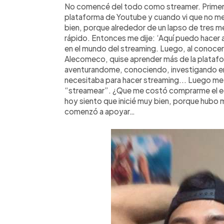
No comencé del todo como streamer. Primero
plataforma de Youtube y cuando vi que no me
bien, porque alrededor de un lapso de tres 
rápido. Entonces me dije: ‘Aquí puedo hacer 
en el mundo del streaming. Luego, al conocer
Alecomeco, quise aprender más de la platafo
aventurandome, conociendo, investigando en 
necesitaba para hacer streaming... Luego me
“streamear”. ¿Que me costó comprarme el equi
hoy siento que inicié muy bien, porque hubo 
comenzó a apoyar…