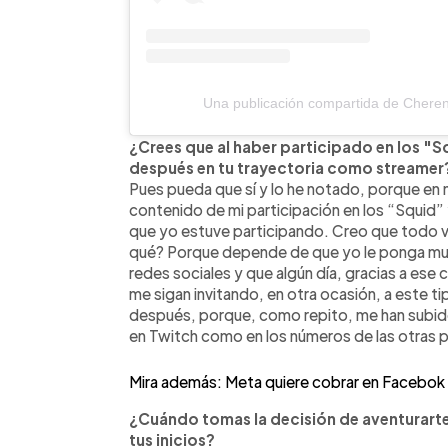
Una publicación compartida de Cher
¿Crees que al haber participado en los "S
después en tu trayectoria como streamer
Pues pueda que sí y lo he notado, porque en 
contenido de mi participación en los “Squid” 
que yo estuve participando. Creo que todo v
qué? Porque depende de que yo le ponga muc
redes sociales y que algún día, gracias a ese
me sigan invitando, en otra ocasión, a este t
después, porque, como repito, me han subid
en Twitch como en los números de las otras p
Mira además: Meta quiere cobrar en Facebok 
¿Cuándo tomas la decisión de aventurart
tus inicios?