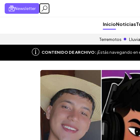
Newsletter
Inicio
Noticias
T
Terremotos
Lluvi
CONTENIDO DE ARCHIVO:
¡Estás navegando en el