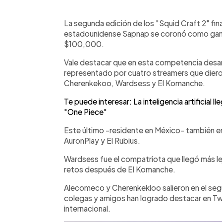
0:00
Facebook
Twitter
►
Escuchar artículo
La segunda edición de los "Squid Craft 2" fin
estadounidense Sapnap se coronó como gana
$100,000.
Vale destacar que en esta competencia desarr
representado por cuatro streamers que dier
Cherenkekoo, Wardsess y El Komanche.
Te puede interesar: La inteligencia artificial 
"One Piece"
Este último -residente en México- también er
AuronPlay y El Rubius.
Wardsess fue el compatriota que llegó más lejo
retos después de El Komanche.
Alecomeco y Cherenkekloo salieron en el seg
colegas y amigos han logrado destacar en Twi
internacional.