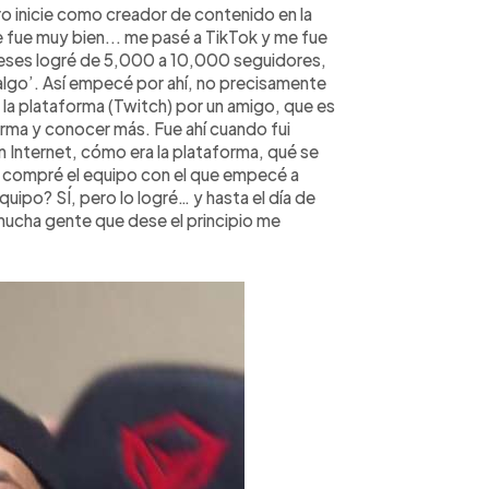
 inicie como creador de contenido en la
 fue muy bien... me pasé a TikTok y me fue
meses logré de 5,000 a 10,000 seguidores,
algo’. Así empecé por ahí, no precisamente
 la plataforma (Twitch) por un amigo, que es
rma y conocer más. Fue ahí cuando fui
Internet, cómo era la plataforma, qué se
 compré el equipo con el que empecé a
po? SÍ, pero lo logré… y hasta el día de
mucha gente que dese el principio me