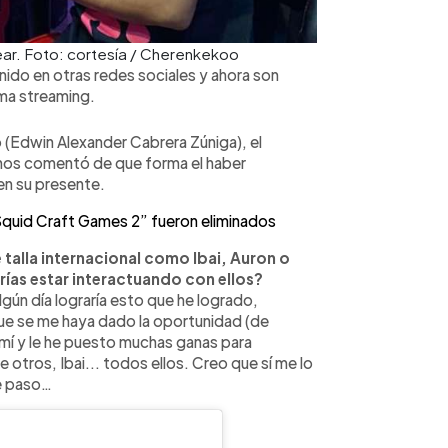
ar. Foto: cortesía / Cherenkekoo
do en otras redes sociales y ahora son
rma streaming.
(Edwin Alexander Cabrera Zúniga), el
 nos comentó de que forma el haber
 en su presente.
Squid Craft Games 2” fueron eliminados
talla internacional como Ibai, Auron o
as estar interactuando con ellos?
lgún día lograría esto que he logrado,
que se me haya dado la oportunidad (de
mí y le he puesto muchas ganas para
otros, Ibai... todos ellos. Creo que sí me lo
se paso…