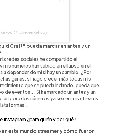
enkekoo (@cherenkekoo)
quid Craft" pueda marcar un antes y un
?
mis redes sociales he compartido el
y mis números han subido en el lapso en el
a a depender de mí si hay un cambio. ¿Por
has ganas, si hago crecer más todas mis
 crecimiento que se pueda ir dando, pueda que
ipo de eventos... Sí ha marcado un antes y un
o un poco los números ya sea en mis streams
lataformas...
e Instagram ¿para quién y por qué?
e en este mundo streamer y cómo fueron