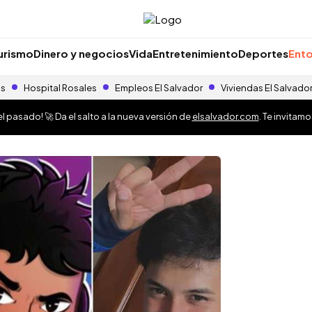
urismo
Dinero y negocios
Vida
Entretenimiento
Deportes
Ento
as
Hospital Rosales
Empleos El Salvador
Viviendas El Salvado
 pasado! 🚀 Da el salto a la nueva versión de
elsalvador.com
. Te invitam