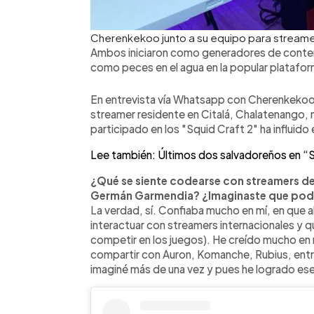
Cherenkekoo junto a su equipo para streame
Ambos iniciaron como generadores de conteni
como peces en el agua en la popular platafo
En entrevista vía Whatsapp con Cherenkekoo 
streamer residente en Citalá, Chalatenango,
participado en los "Squid Craft 2" ha influido
Lee también: Últimos dos salvadoreños en “
¿Qué se siente codearse con streamers de 
Germán Garmendia? ¿Imaginaste que podrí
La verdad, sí. Confiaba mucho en mí, en que a
interactuar con streamers internacionales y 
competir en los juegos). He creído mucho en 
compartir con Auron, Komanche, Rubius, entre 
imaginé más de una vez y pues he logrado e