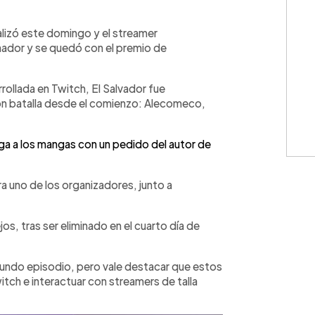
WhatsApp
Copiar link
alizó este domingo y el streamer
dor y se quedó con el premio de
ollada en Twitch, El Salvador fue
on batalla desde el comienzo: Alecomeco,
llega a los mangas con un pedido del autor de
a uno de los organizadores, junto a
s, tras ser eliminado en el cuarto día de
undo episodio, pero vale destacar que estos
tch e interactuar con streamers de talla