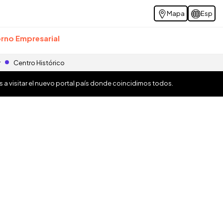
Mapa
Esp
rno Empresarial
r
Centro Histórico
os a visitar el nuevo portal país donde coincidimos todos.