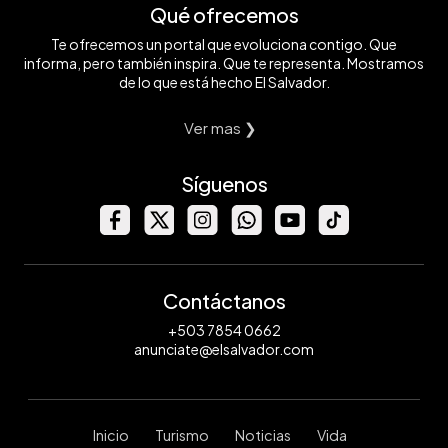
Qué ofrecemos
Te ofrecemos un portal que evoluciona contigo. Que
informa, pero también inspira. Que te representa. Mostramos
de lo que está hecho El Salvador.
Ver mas ❯
Síguenos
Contáctanos
+503 7854 0662
anunciate@elsalvador.com
Inicio
Turismo
Noticias
Vida