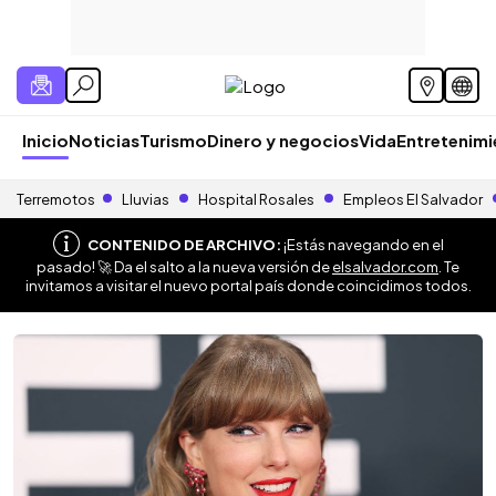
Inicio
Noticias
Turismo
Dinero y negocios
Vida
Entretenim
Terremotos
Lluvias
Hospital Rosales
Empleos El Salvador
CONTENIDO DE ARCHIVO:
¡Estás navegando en el
pasado! 🚀 Da el salto a la nueva versión de
elsalvador.com
. Te
invitamos a visitar el nuevo portal país donde coincidimos todos.