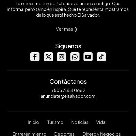
Te ofrecemos un portal que evoluciona contigo. Que
informa, pero también inspira. Que te representa. Mostramos
de lo que está hecho El Salvador.
Ver mas ❯
Síguenos
Contáctanos
+503 7854 0662
anunciate@elsalvador.com
Inicio
Turismo
Noticias
Vida
Entretenimiento
Deportes
Dinero y Negocios