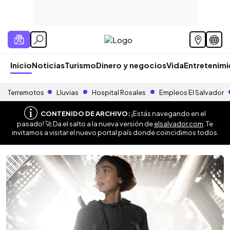
Inicio
Noticias
Turismo
Dinero y negocios
Vida
Entretenim
Terremotos
Lluvias
Hospital Rosales
Empleos El Salvador
CONTENIDO DE ARCHIVO:
¡Estás navegando en el
pasado! 🚀 Da el salto a la nueva versión de
elsalvador.com
. Te
invitamos a visitar el nuevo portal país donde coincidimos todos.