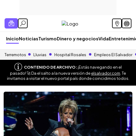
Inicio
Noticias
Turismo
Dinero y negocios
Vida
Entretenim
Terremotos
Lluvias
Hospital Rosales
Empleos El Salvador
CONTENIDO DE ARCHIVO:
¡Estás navegando en el
pasado! 🚀 Da el salto a la nueva versión de
elsalvador.com
. Te
invitamos a visitar el nuevo portal país donde coincidimos todos.