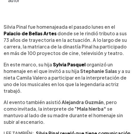
0:00
►
Escuchar artículo
Silvia Pinal fue homenajeada el pasado lunes en el
Palacio de Bellas Artes
donde se le rindió tributo a sus
73 años de trayectoria en la actuación. A lo largo de su
carrera, la matriarca de la dinastía Pinal ha participado
en más de 100 proyectos de cine, televisión y teatro.
En este marco, su hija
Sylvia Pasquel
organizó un
homenaje en el que invitó a su hija
Stephanie Salas
y a su
nieta Camila Valero a participar en la interpretación de
uno de los musicales en los que la legendaria actriz
trabajó.
Al evento también asistió
Alejandra Guzmán
, pero
como invitada, la interprete de "
Mala hierba"
se
mantuvo al lado de su madre durante el homenaje sin
subir al escenario.
LEE TAMBIÉN:
Silvia Pinal reveló que tiene comunicación