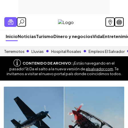
Inicio
Noticias
Turismo
Dinero y negocios
Vida
Entretenim
Terremotos
Lluvias
Hospital Rosales
Empleos El Salvador
CONTENIDO DE ARCHIVO:
¡Estás navegando en el
pasado! 🚀 Da el salto a la nueva versión de
elsalvador.com
. Te
invitamos a visitar el nuevo portal país donde coincidimos todos.