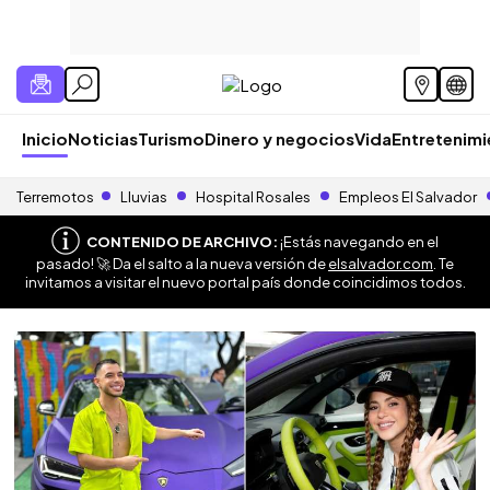
Inicio
Noticias
Turismo
Dinero y negocios
Vida
Entretenim
Terremotos
Lluvias
Hospital Rosales
Empleos El Salvador
CONTENIDO DE ARCHIVO:
¡Estás navegando en el
pasado! 🚀 Da el salto a la nueva versión de
elsalvador.com
. Te
invitamos a visitar el nuevo portal país donde coincidimos todos.