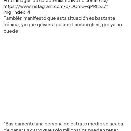
Foto: imagen de carácter ilustrativo no comercial/
https://www.instagram.com/p/DCmGvqPRh3Z/?
img_index=4
También manifestó que esta situación es bastante
irónica, ya que quisiera poseer Lamborghini, pro ya no
puede.
"Básicamente una persona de estrato medio se acaba
de ganar un carro que solo millonarios pueden tener,