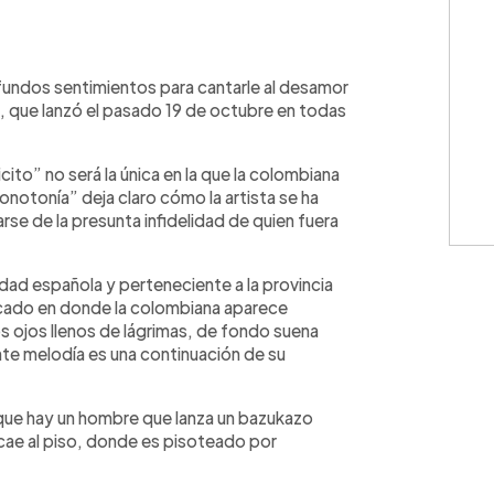
WhatsApp
Copiar link
fundos sentimientos para cantarle al desamor
, que lanzó el pasado 19 de octubre en todas
icito” no será la única en la que la colombiana
onotonía” deja claro cómo la artista se ha
rse de la presunta infidelidad de quien fuera
dad española y perteneciente a la provincia
ercado en donde la colombiana aparece
 ojos llenos de lágrimas, de fondo suena
nte melodía es una continuación de su
ue hay un hombre que lanza un bazukazo
 cae al piso, donde es pisoteado por