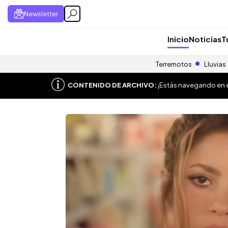
Newsletter
Inicio
Noticias
T
Terremotos
Lluvias
CONTENIDO DE ARCHIVO:
¡Estás navegando en el