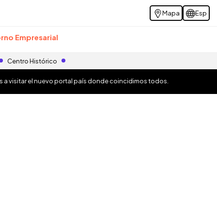
Mapa
Esp
rno Empresarial
Centro Histórico
os a visitar el nuevo portal país donde coincidimos todos.