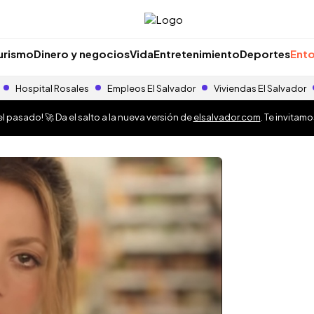
urismo
Dinero y negocios
Vida
Entretenimiento
Deportes
Ento
Hospital Rosales
Empleos El Salvador
Viviendas El Salvador
 pasado! 🚀 Da el salto a la nueva versión de
elsalvador.com
. Te invitam