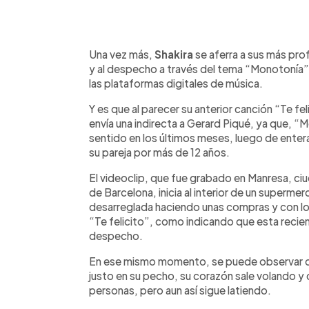
0:00
Facebook
Twitter
►
Escuchar artículo
Una vez más,
Shakira
se aferra a sus más pro
y al despecho a través del tema “Monotonía”
las plataformas digitales de música.
Y es que al parecer su anterior canción “Te fel
envía una indirecta a Gerard Piqué, ya que, “M
sentido en los últimos meses, luego de entera
su pareja por más de 12 años.
El videoclip, que fue grabado en Manresa, ciu
de Barcelona, inicia al interior de un superm
desarreglada haciendo unas compras y con los
“Te felicito”, como indicando que esta recie
despecho.
En ese mismo momento, se puede observar q
justo en su pecho, su corazón sale volando y
personas, pero aun así sigue latiendo.