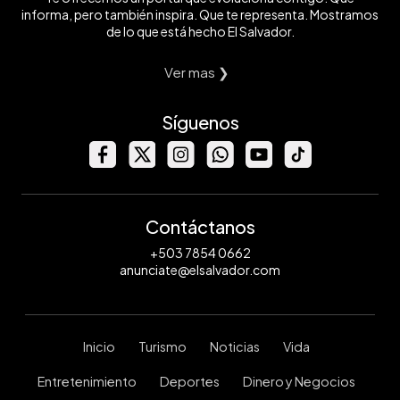
informa, pero también inspira. Que te representa. Mostramos
de lo que está hecho El Salvador.
Ver mas ❯
Síguenos
Contáctanos
+503 7854 0662
anunciate@elsalvador.com
Inicio
Turismo
Noticias
Vida
Entretenimiento
Deportes
Dinero y Negocios