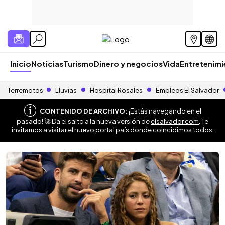
Inicio
Noticias
Turismo
Dinero y negocios
Vida
Entretenim
Terremotos
Lluvias
Hospital Rosales
Empleos El Salvador
CONTENIDO DE ARCHIVO:
¡Estás navegando en el
pasado! 🚀 Da el salto a la nueva versión de
elsalvador.com
. Te
invitamos a visitar el nuevo portal país donde coincidimos todos.