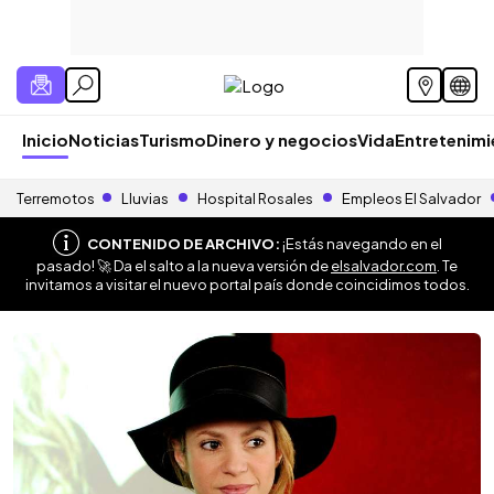
Inicio
Noticias
Turismo
Dinero y negocios
Vida
Entretenim
Terremotos
Lluvias
Hospital Rosales
Empleos El Salvador
CONTENIDO DE ARCHIVO:
¡Estás navegando en el
pasado! 🚀 Da el salto a la nueva versión de
elsalvador.com
. Te
invitamos a visitar el nuevo portal país donde coincidimos todos.