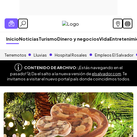
Inicio
Noticias
Turismo
Dinero y negocios
Vida
Entretenim
Terremotos
Lluvias
Hospital Rosales
Empleos El Salvador
CONTENIDO DE ARCHIVO:
¡Estás navegando en el
pasado! 🚀 Da el salto a la nueva versión de
elsalvador.com
. Te
invitamos a visitar el nuevo portal país donde coincidimos todos.