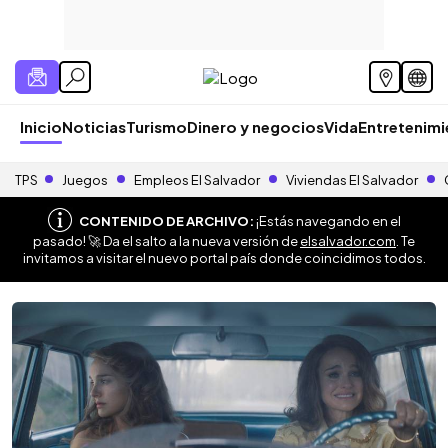
Inicio
Noticias
Turismo
Dinero y negocios
Vida
Entretenim
TPS
Juegos
Empleos El Salvador
Viviendas El Salvador
CONTENIDO DE ARCHIVO:
¡Estás navegando en el
pasado! 🚀 Da el salto a la nueva versión de
elsalvador.com
. Te
invitamos a visitar el nuevo portal país donde coincidimos todos.