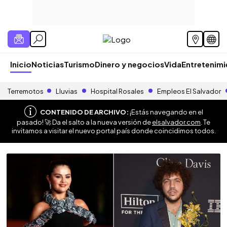
Inicio
Noticias
Turismo
Dinero y negocios
Vida
Entretenim
Terremotos
Lluvias
Hospital Rosales
Empleos El Salvador
CONTENIDO DE ARCHIVO:
¡Estás navegando en el
pasado! 🚀 Da el salto a la nueva versión de
elsalvador.com
. Te
invitamos a visitar el nuevo portal país donde coincidimos todos.