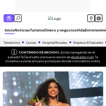
Inicio
Noticias
Turismo
Dinero y negocios
Vida
Entretenim
Terremotos
Lluvias
Hospital Rosales
Empleos El Salvador
CONTENIDO DE ARCHIVO:
¡Estás navegando en el
pasado! 🚀 Da el salto a la nueva versión de
elsalvador.com
. Te
invitamos a visitar el nuevo portal país donde coincidimos todos.