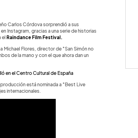
WhatsApp
Copiar link
reño Carlos Córdova sorprendió a sus
en Instagram, gracias a una serie de historias
 el
Raindance Film Festival.
a Michael Flores, director de "San Simón no
mbos de la mano y con el que ahora dan un
illó en el Centro Cultural de España
ta producción está nominada a "Best Live
es internacionales.