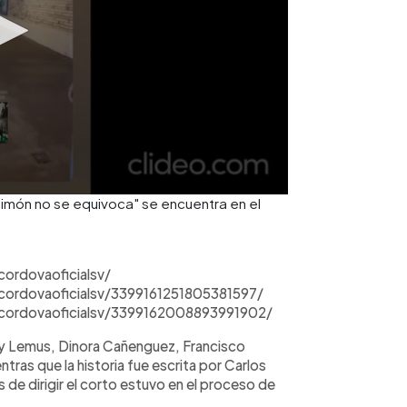
imón no se equivoca" se encuentra en el
ordovaoficialsv/
cordovaoficialsv/3399161251805381597/
scordovaoficialsv/3399162008893991902/
ly Lemus, Dinora Cañenguez, Francisco
ras que la historia fue escrita por Carlos
de dirigir el corto estuvo en el proceso de