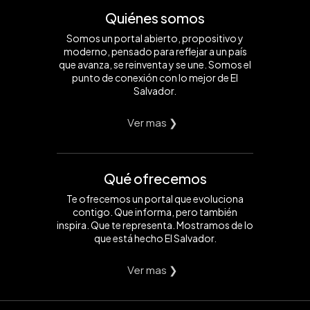
Quiénes somos
Somos un portal abierto, propositivo y
moderno, pensado para reflejar a un país
que avanza, se reinventa y se une. Somos el
punto de conexión con lo mejor de El
Salvador.
Ver mas ❯
Qué ofrecemos
Te ofrecemos un portal que evoluciona
contigo. Que informa, pero también
inspira. Que te representa. Mostramos de lo
que está hecho El Salvador.
Ver mas ❯