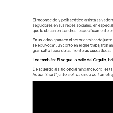
0:00
Facebook
Twitter
►
Escuchar artículo
El reconocido y polifacético artista salvado
seguidores en sus redes sociales, en especial 
que lo ubican en Londres, específicamente en
En un video aparece el actor caminando junto 
se equivoca", un corto en el que trabajaron a
gran salto fuera de las fronteras cuscatlecas.
Lee también: El Vogue, o baile del Orgullo, br
De acuerdo al sitio oficial raindance.org, es
Action Short" junto a otros cinco cortometraj