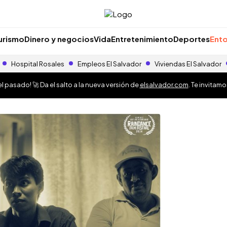
urismo
Dinero y negocios
Vida
Entretenimiento
Deportes
Ento
Hospital Rosales
Empleos El Salvador
Viviendas El Salvador
 pasado! 🚀 Da el salto a la nueva versión de
elsalvador.com
. Te invitam