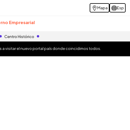
Mapa
Esp
rno Empresarial
Centro Histórico
os a visitar el nuevo portal país donde coincidimos todos.