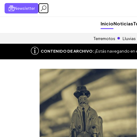
Newsletter
Inicio
Noticias
T
Terremotos
Lluvias
CONTENIDO DE ARCHIVO:
¡Estás navegando en el