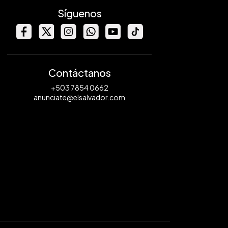
Síguenos
Contáctanos
+503 7854 0662
anunciate@elsalvador.com