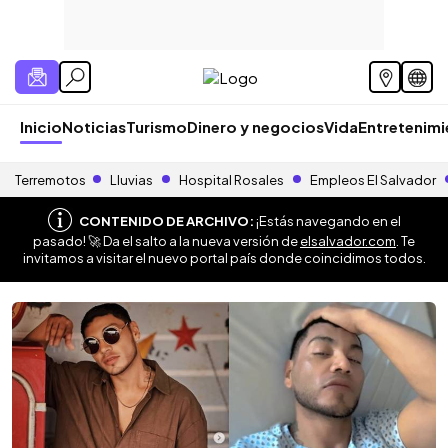
Inicio
Noticias
Turismo
Dinero y negocios
Vida
Entretenim
Terremotos
Lluvias
Hospital Rosales
Empleos El Salvador
CONTENIDO DE ARCHIVO:
¡Estás navegando en el
pasado! 🚀 Da el salto a la nueva versión de
elsalvador.com
. Te
invitamos a visitar el nuevo portal país donde coincidimos todos.