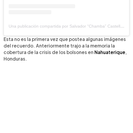
Una publicación compartida por Salvador “Chamba” Castellanos (@salvadorcastellanos)
Esta no es la primera vez que postea algunas imágenes
del recuerdo. Anteriormente trajo a la memoria la
cobertura de la crisis de los bolsones en
Nahuaterique
,
Honduras.