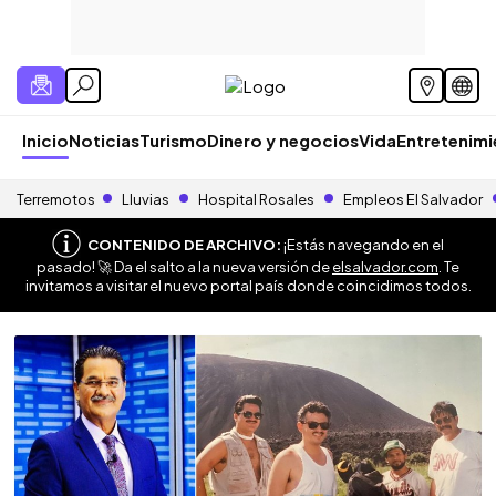
Inicio
Noticias
Turismo
Dinero y negocios
Vida
Entretenim
Terremotos
Lluvias
Hospital Rosales
Empleos El Salvador
CONTENIDO DE ARCHIVO:
¡Estás navegando en el
pasado! 🚀 Da el salto a la nueva versión de
elsalvador.com
. Te
invitamos a visitar el nuevo portal país donde coincidimos todos.