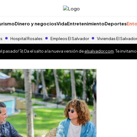
urismo
Dinero y negocios
Vida
Entretenimiento
Deportes
Ento
as
Hospital Rosales
Empleos El Salvador
Viviendas El Salvado
 pasado! 🚀 Da el salto a la nueva versión de
elsalvador.com
. Te invitam