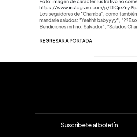
Foto: imagen de carácter ilustrativo no come
https://www.instagram.com/p/DICjeZnyJ9p
Los seguidores de "Chamba", como también 
mandarle saludos: "Yeahhh babyyyy", "??Eso
Bendiciones mi hno. Salvador", "Saludos Ch
REGRESAR A PORTADA
Suscríbete al boletín