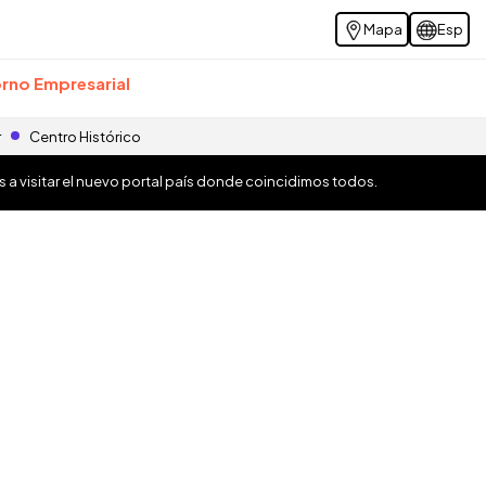
Mapa
Esp
rno Empresarial
r
Centro Histórico
os a visitar el nuevo portal país donde coincidimos todos.