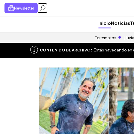
Newsletter
Inicio
Noticias
T
Terremotos
Lluvi
CONTENIDO DE ARCHIVO:
¡Estás navegando en el