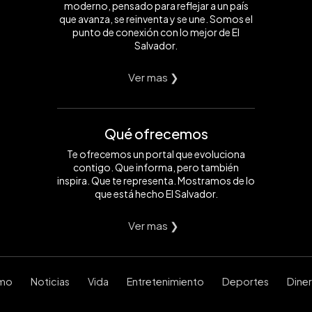
moderno, pensado para reflejar a un país
que avanza, se reinventa y se une. Somos el
punto de conexión con lo mejor de El
Salvador.
Ver mas ❯
Qué ofrecemos
Te ofrecemos un portal que evoluciona
contigo. Que informa, pero también
inspira. Que te representa. Mostramos de lo
que está hecho El Salvador.
Ver mas ❯
smo
Noticias
Vida
Entretenimiento
Deportes
Dine