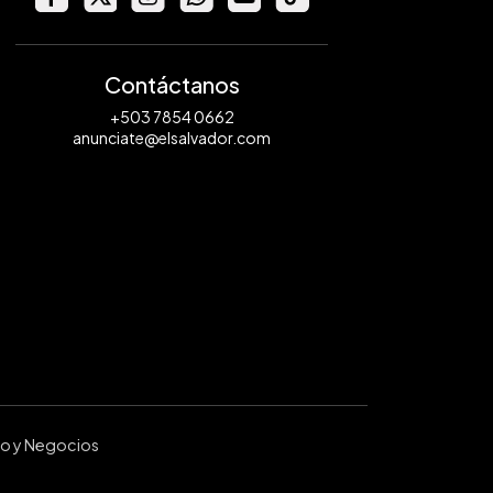
Contáctanos
+503 7854 0662
anunciate@elsalvador.com
ro y Negocios