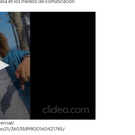
 casa en los medios de comunicación.
ercial/
tano21/3603589800160421745/