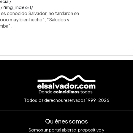
rcial/
/?img_index=1/
es conocido Salvador, no tardaron en
ooo muy bien hecho", "Saludos y
amba".
Todos los derechos reservados 1999-2026
Quiénes somos
Somos un portal abierto, propositivo y