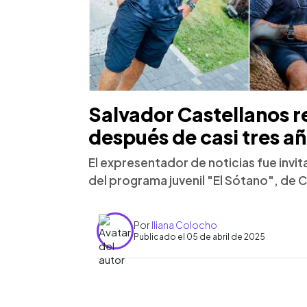
Salvador Castellanos re
después de casi tres añ
El expresentador de noticias fue invit
del programa juvenil "El Sótano", de C
Por
Iliana Colocho
Publicado el 05 de abril de 2025
0:00