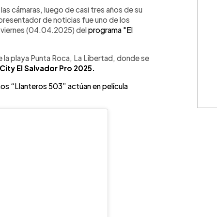
WhatsApp
Copiar link
e las cámaras, luego de casi tres años de su
expresentador de noticias fue uno de los
l viernes (04.04.2025) del
programa "El
 la playa Punta Roca, La Libertad, donde se
 City El Salvador Pro 2025.
os “Llanteros 503” actúan en película