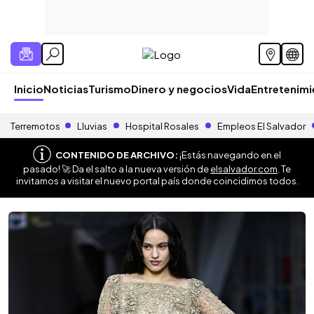
Inicio
Noticias
Turismo
Dinero y negocios
Vida
Entretenim
Terremotos
Lluvias
Hospital Rosales
Empleos El Salvador
CONTENIDO DE ARCHIVO:
¡Estás navegando en el
pasado! 🚀 Da el salto a la nueva versión de
elsalvador.com
. Te
invitamos a visitar el nuevo portal país donde coincidimos todos.