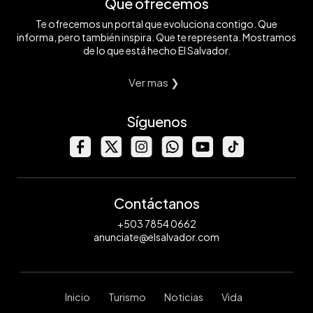
Qué ofrecemos
Te ofrecemos un portal que evoluciona contigo. Que
informa, pero también inspira. Que te representa. Mostramos
de lo que está hecho El Salvador.
Ver mas ❯
Síguenos
Contáctanos
+503 7854 0662
anunciate@elsalvador.com
Inicio
Turismo
Noticias
Vida