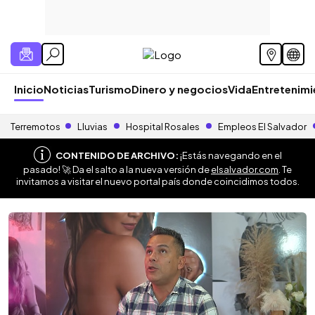
Inicio
Noticias
Turismo
Dinero y negocios
Vida
Entretenim
Terremotos
Lluvias
Hospital Rosales
Empleos El Salvador
CONTENIDO DE ARCHIVO:
¡Estás navegando en el
pasado! 🚀 Da el salto a la nueva versión de
elsalvador.com
. Te
invitamos a visitar el nuevo portal país donde coincidimos todos.