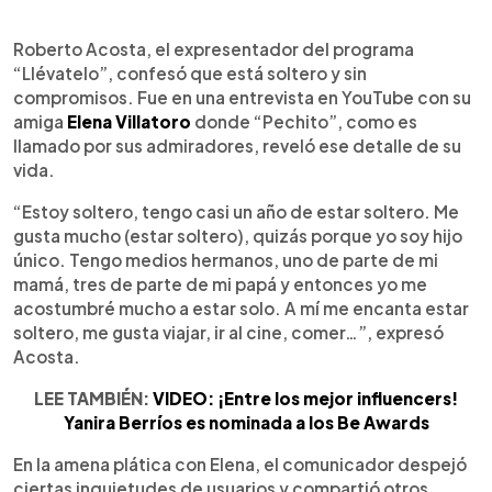
0:00
►
Escuchar artículo
Roberto Acosta, el expresentador del programa
“Llévatelo”, confesó que está soltero y sin
compromisos. Fue en una entrevista en YouTube con su
amiga
Elena Villatoro
donde “Pechito”, como es
llamado por sus admiradores, reveló ese detalle de su
vida.
“Estoy soltero, tengo casi un año de estar soltero. Me
gusta mucho (estar soltero), quizás porque yo soy hijo
único. Tengo medios hermanos, uno de parte de mi
mamá, tres de parte de mi papá y entonces yo me
acostumbré mucho a estar solo. A mí me encanta estar
soltero, me gusta viajar, ir al cine, comer…”, expresó
Acosta.
LEE TAMBIÉN:
VIDEO: ¡Entre los mejor influencers!
Yanira Berríos es nominada a los Be Awards
En la amena plática con Elena, el comunicador despejó
ciertas inquietudes de usuarios y compartió otros