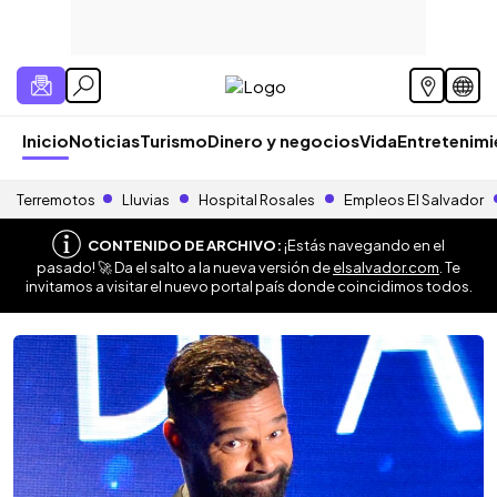
Inicio
Noticias
Turismo
Dinero y negocios
Vida
Entretenim
Terremotos
Lluvias
Hospital Rosales
Empleos El Salvador
CONTENIDO DE ARCHIVO:
¡Estás navegando en el
pasado! 🚀 Da el salto a la nueva versión de
elsalvador.com
. Te
invitamos a visitar el nuevo portal país donde coincidimos todos.