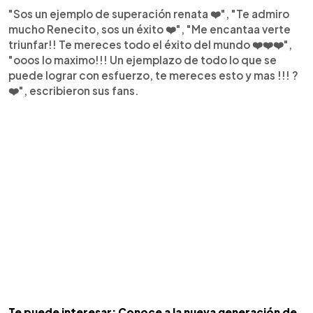
"Sos un ejemplo de superación renata ❤️", "Te admiro
mucho Renecito, sos un éxito ❤️", "Me encantaa verte
triunfar!! Te mereces todo el éxito del mundo ❤️❤️❤️",
"ooos lo maximo!!! Un ejemplazo de todo lo que se
puede lograr con esfuerzo, te mereces esto y mas !!! ?
❤️", escribieron sus fans.
Te puede interesar: Conoce a la nueva generación de