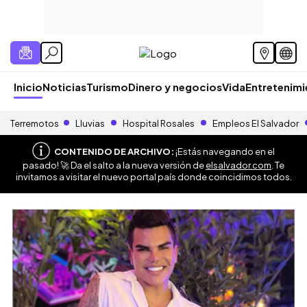
Inicio
Noticias
Turismo
Dinero y negocios
Vida
Entretenim
Terremotos
Lluvias
Hospital Rosales
Empleos El Salvador
CONTENIDO DE ARCHIVO:
¡Estás navegando en el
pasado! 🚀 Da el salto a la nueva versión de
elsalvador.com
. Te
invitamos a visitar el nuevo portal país donde coincidimos todos.