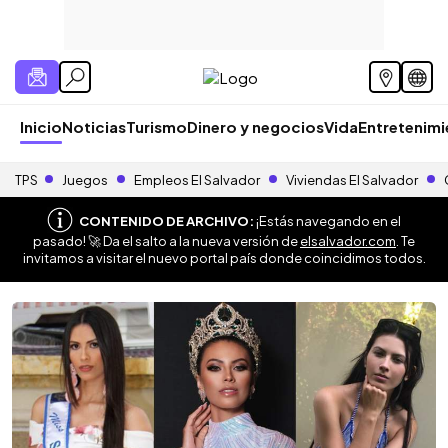
Inicio
Noticias
Turismo
Dinero y negocios
Vida
Entretenim
TPS
Juegos
Empleos El Salvador
Viviendas El Salvador
CONTENIDO DE ARCHIVO:
¡Estás navegando en el
pasado! 🚀 Da el salto a la nueva versión de
elsalvador.com
. Te
invitamos a visitar el nuevo portal país donde coincidimos todos.