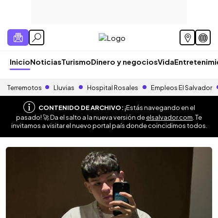
Inicio
Noticias
Turismo
Dinero y negocios
Vida
Entretenim
Terremotos
Lluvias
Hospital Rosales
Empleos El Salvador
CONTENIDO DE ARCHIVO:
¡Estás navegando en el
pasado! 🚀 Da el salto a la nueva versión de
elsalvador.com
. Te
invitamos a visitar el nuevo portal país donde coincidimos todos.