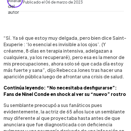
Publicado el 06 de marzo de 2023
0:00
►
Escuchar artículo
“Sí. Ya sé que estoy muy delgada, pero bien dice Saint-
Exuperie : ‘lo esencial es invisible a los ojos’. (Y
créanme, 8 días en terapia intensiva, adelgazan a
cualquiera, ya los recuperaré), pero esa es la menor de
mis preocupaciones, ahora solo sé que cada día estoy
más fuerte y sana”, dijo Rebecca Jones tras hacer una
aparición pública luego de afrontar una crisis de salud.
Continúa leyendo: “No necesitaba desfigurarse”:
Fans de Ninel Conde en shock al ver su “nuevo” rostro
Su semblante preocupó a sus fanáticos pues
evidentemente, la actriz de 65 años luce un semblante
muy diferente al que proyectaba hasta antes de que
anunciara que fue diagnosticada con deficiencia
pulmonar y una neumonía derivada de una infección en