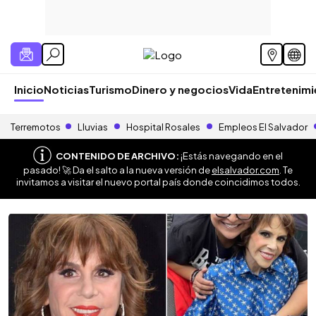
Inicio
Noticias
Turismo
Dinero y negocios
Vida
Entretenim
Terremotos
Lluvias
Hospital Rosales
Empleos El Salvador
CONTENIDO DE ARCHIVO:
¡Estás navegando en el
pasado! 🚀 Da el salto a la nueva versión de
elsalvador.com
. Te
invitamos a visitar el nuevo portal país donde coincidimos todos.