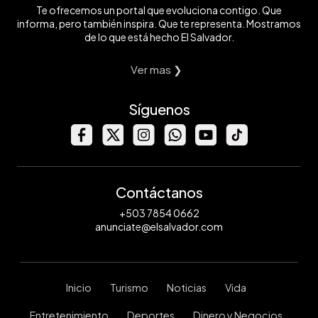
Te ofrecemos un portal que evoluciona contigo. Que
informa, pero también inspira. Que te representa. Mostramos
de lo que está hecho El Salvador.
Ver mas ❯
Síguenos
Contáctanos
+503 7854 0662
anunciate@elsalvador.com
Inicio
Turismo
Noticias
Vida
Entretenimiento
Deportes
Dinero y Negocios