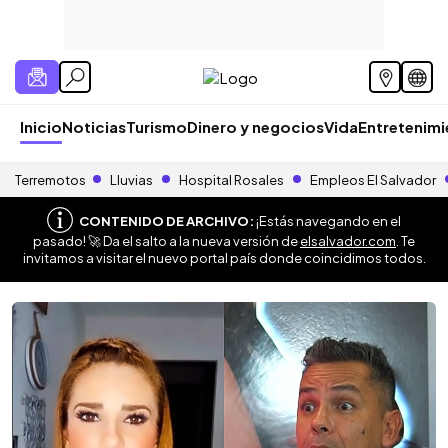
Inicio
Noticias
Turismo
Dinero y negocios
Vida
Entretenim
Terremotos
Lluvias
Hospital Rosales
Empleos El Salvador
CONTENIDO DE ARCHIVO:
¡Estás navegando en el
pasado! 🚀 Da el salto a la nueva versión de
elsalvador.com
. Te
invitamos a visitar el nuevo portal país donde coincidimos todos.