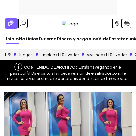
Inicio
Noticias
Turismo
Dinero y negocios
Vida
Entretenim
TPS
Juegos
Empleos El Salvador
Viviendas El Salvador
CONTENIDO DE ARCHIVO:
¡Estás navegando en el
pasado! 🚀 Da el salto a la nueva versión de
elsalvador.com
. Te
invitamos a visitar el nuevo portal país donde coincidimos todos.