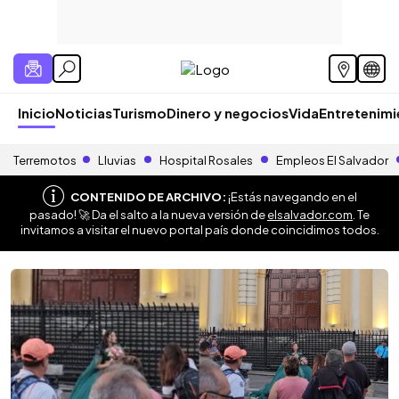
Inicio
Noticias
Turismo
Dinero y negocios
Vida
Entretenim
Terremotos
Lluvias
Hospital Rosales
Empleos El Salvador
CONTENIDO DE ARCHIVO:
¡Estás navegando en el
pasado! 🚀 Da el salto a la nueva versión de
elsalvador.com
. Te
invitamos a visitar el nuevo portal país donde coincidimos todos.