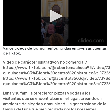
Varios videos de los momentos rondan en diversas cuentas
de TikTok.
Video de carácter ilustrativo y no comercial /
https://www.tiktok.com/@robertomachuca95/video/
q=quincea%C3%B1era%20centro%20historico&t=1722
https://www.tiktok.com/@laceritotv503dj/video/739
q=quincea%C3%B1era%20centro%20historico&t=1722
Luna y su familia ofrecieron pizzas y sodas a los
visitantes que se encontraban en el lugar, creando un
ambiente de alegría y comunidad. La generosidad de la
familia de Luna fue bien recibida por los presentes,