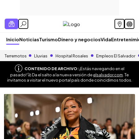
Inicio
Noticias
Turismo
Dinero y negocios
Vida
Entretenim
Terremotos
Lluvias
Hospital Rosales
Empleos El Salvador
CONTENIDO DE ARCHIVO:
¡Estás navegando en el
pasado! 🚀 Da el salto a la nueva versión de
elsalvador.com
. Te
invitamos a visitar el nuevo portal país donde coincidimos todos.