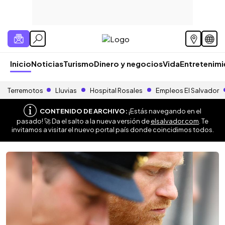
Inicio
Noticias
Turismo
Dinero y negocios
Vida
Entretenim
Terremotos
Lluvias
Hospital Rosales
Empleos El Salvador
CONTENIDO DE ARCHIVO:
¡Estás navegando en el
pasado! 🚀 Da el salto a la nueva versión de
elsalvador.com
. Te
invitamos a visitar el nuevo portal país donde coincidimos todos.